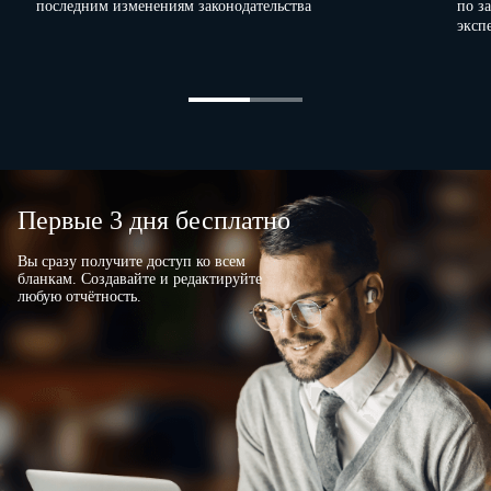
последним изменениям законодательства
по з
эксп
Первые 3 дня бесплатно
Вы сразу получите доступ ко всем
бланкам. Создавайте и редактируйте
любую отчётность.