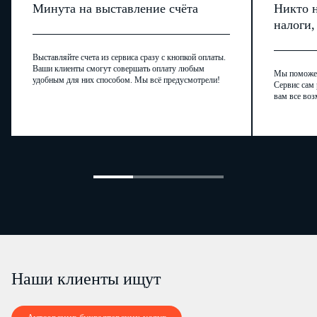
Минута на выставление счёта
Никто н
налоги
Выставляйте счета из сервиса сразу с кнопкой оплаты.
Ваши клиенты смогут совершать оплату любым
Мы поможем,
удобным для них способом. Мы всё предусмотрели!
Сервис сам 
вам все воз
Наши клиенты ищут