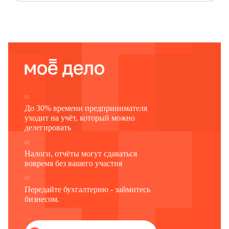
Приложение:
1. Копия свидетельства о смерти
сери
я
Павлова П.Д.
IV-
№
от
МЮ
518315
11.10.2011
2. Копия паспорта
Павловой М.С.
________________
17.10.2011
М.С. Павлова
01
До 30% времени предпринимателя
уходит на учёт, который можно
делегировать
02
Налоги, отчёты могут сдаваться
вовремя без вашего участия
03
Передайте бухгалтерию - займитесь
бизнесом.