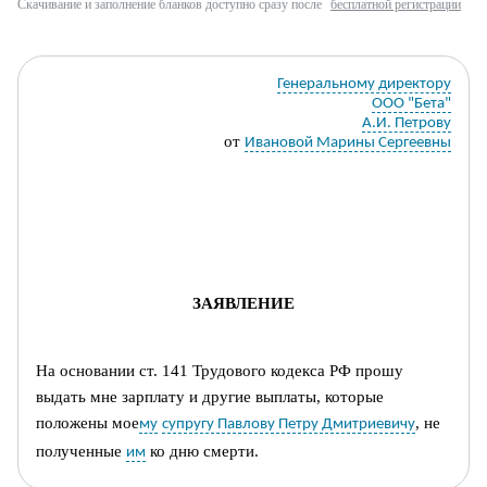
Скачивание и заполнение бланков доступно сразу после
бесплатной регистрации
Генеральному директору
ООО "Бета"
А.И. Петрову
от
Ивановой Марины Сергеевны
ЗАЯВЛЕНИЕ
На основании ст. 141 Трудового кодекса РФ прошу
выдать мне зарплату и другие выплаты, которые
положены мое
, не
му
супругу Павлову Петру Дмитриевичу
полученные
ко дню смерти.
им