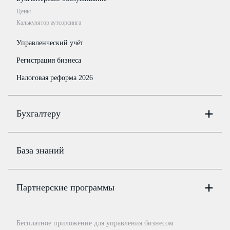
Цены
Калькулятор аутсорсинга
Управленческий учёт
Регистрация бизнеса
Налоговая реформа 2026
Бухгалтеру
Онлайн-бухгалтерия
Цены
База знаний
Бюро
Цены
Партнерские программы
Консультации по учёту и налогам
Правовая база
Для официальных представителей
База бланков
Бесплатное приложение для управления бизнесом
Курсы повышения квалификации
Для самозанятых