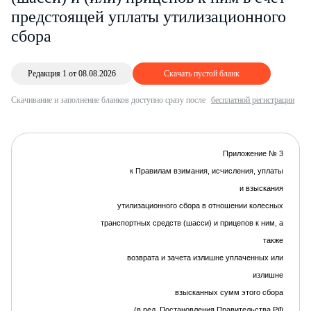
предстоящей уплаты утилизационного
сбора
Редакция 1 от 08.08.2026
Скачать пустой бланк
Скачивание и заполнение бланков доступно сразу после
бесплатной регистрации
Приложение
№
3
к Правилам взимания, исчисления, уплаты
и
взыскания
утилизационного сбора в
отношении
колесных
транспортных средств (шасси) и прицепов к ним, а
также
возврата и зачета излишне
уплаченных
или
излишне
взысканных сумм этого сбора
(в ред. Постановления Правительства РФ