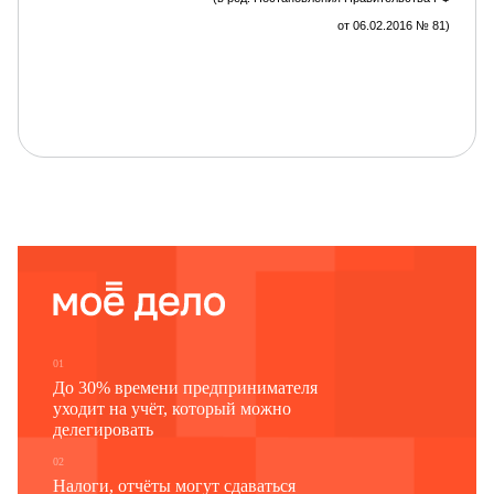
от 06.02.2016
№
81)
ФОРМА
заявления о зачете излишне уплаченного (взысканного)
утилизационного сбора в отношении колесных
транспортных средств (шасси) и (или) прицепов к ним в
счет предстоящей уплаты утилизационного сбора
В
…
(указывается наименование
01
До 30% времени предпринимателя
таможенного (код налогового) органа, в
уходит на учёт, который можно
который представляется заявление)
делегировать
02
Налоги, отчёты могут сдаваться