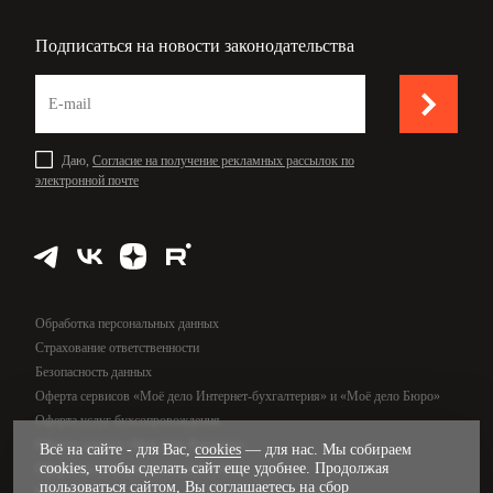
Подписаться на новости законодательства
Даю,
Согласие на получение рекламных рассылок по
электронной почте
Обработка персональных данных
Страхование ответственности
Безопасность данных
Оферта сервисов «Моё дело Интернет-бухгалтерия» и «Моё дело Бюро»
Оферта услуг бухсопровождения
Оферта сервиса «Моё дело Финансы»
Всё на сайте - для Вас,
cookies
— для нас. Мы собираем
cookies, чтобы сделать сайт еще удобнее. Продолжая
Оферта услуг управленческого учёта
пользоваться сайтом, Вы соглашаетесь на сбор