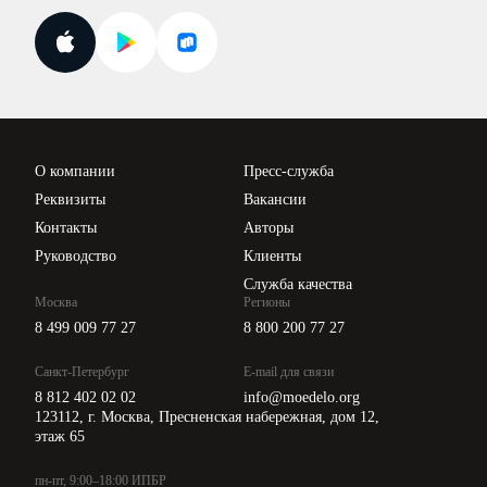
Госпроверки
Поиск ответа на вопрос
Новости законодательства
Вебинары ИПБР
Проверка контрагентов
Цены
О компании
Пресс-служба
Api для интеграции
Реквизиты
Вакансии
Контакты
Авторы
Руководство
Клиенты
Служба качества
Москва
Регионы
8 499 009 77 27
8 800 200 77 27
Санкт-Петербург
E-mail для связи
8 812 402 02 02
info@moedelo.org
123112, г. Москва, Пресненская набережная, дом 12,
этаж 65
пн-пт, 9:00–18:00 ИПБР