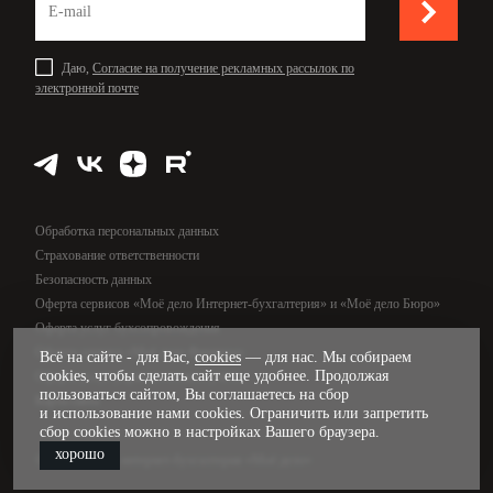
Даю,
Согласие на получение рекламных рассылок по
электронной почте
Обработка персональных данных
Страхование ответственности
Безопасность данных
Оферта сервисов «Моё дело Интернет-бухгалтерия» и «Моё дело Бюро»
Оферта услуг бухсопровождения
Оферта сервиса «Моё дело Финансы»
Всё на сайте - для Вас,
cookies
— для нас. Мы собираем
cookies, чтобы сделать сайт еще удобнее. Продолжая
Оферта услуг управленческого учёта
пользоваться сайтом, Вы соглашаетесь на сбор
Карта сайта
и использование нами cookies. Ограничить или запретить
сбор cookies можно в настройках Вашего браузера.
хорошо
© 2009—2026, интернет-бухгалтерия «Моё дело»