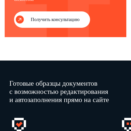
"04" – решение об отмене (полностью или частично) решения о предоставлении налогового вычета (полностью или частично);
"05" – решение, вынесенное по результатам проверки федеральным органом исполнительной власти, уполномоченным по контролю и надзору в области налогов и сборов
исчисления и уплаты налогов в связи с совершением сделок между взаимозависимыми лицами;
"07" – налоговое уведомление.
Получить консультацию
Готовые образцы документов
с возможностью редактирования
и автозаполнения прямо на сайте