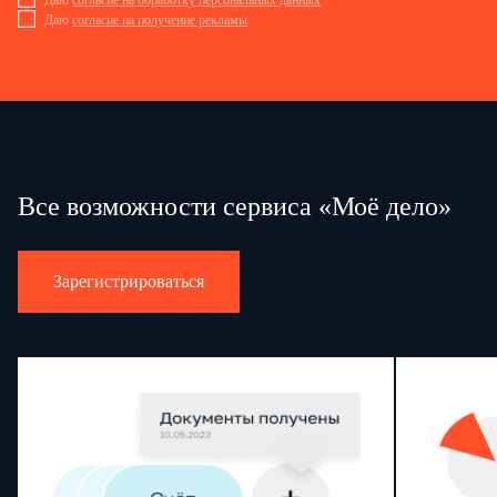
Даю
согласие на обработку персональных данных
Код по ОКТМО
Даю
согласие на получение рекламы
Код бюджетной классификации
1 – да
Признак налогового агента
2 – нет
.
.
Срок уплаты
Все возможности сервиса «Моё дело»
Зарегистрироваться