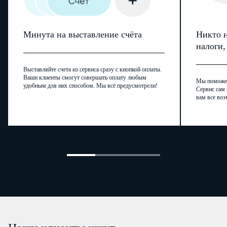
Минута на выставление счёта
Никто н
налоги
Выставляйте счета из сервиса сразу с кнопкой оплаты.
Ваши клиенты смогут совершать оплату любым
Мы поможем,
удобным для них способом. Мы всё предусмотрели!
Сервис сам 
вам все воз