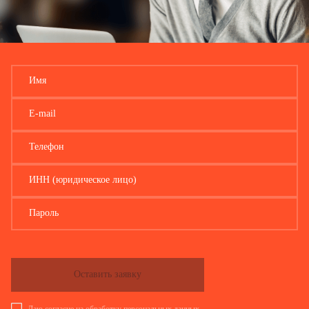
КПП
Код по ОКТМО
Код бюджетной классификации
1 – да
Признак налогового агента
Имя
2 – нет
.
.
Срок уплаты
E-mail
.
в размере
рублей
Телефон
КПП
Код по ОКТМО
ИНН (юридическое лицо)
Код бюджетной классификации
Пароль
1 – да
Признак налогового агента
2 – нет
.
.
Срок уплаты
.
Оставить заявку
в размере
рублей
КПП