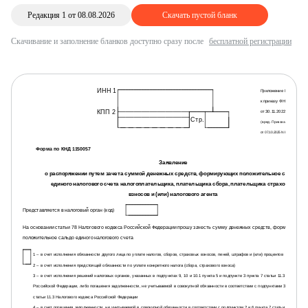
Редакция 1 от 08.08.2026
Скачать пустой бланк
Скачивание и заполнение бланков доступно сразу после
бесплатной регистрации
ИНН 1
Приложение N 3
к приказу ФНС России
КПП 2
от 30.11.2022 N ЕД-7-8/
Стр.
(в ред. Приказа ФНС России
от 07.10.2025 N ЕД-7-8/866@)
Форма по КНД 1150057
Заявление
о распоряжении путем зачета суммой денежных средств, формирующих положительное сальдо
единого налогового счета налогоплательщика, плательщика сбора, плательщика страховых
взносов и (или) налогового агента
Представляется в налоговый орган (код)
На основании статьи 78 Налогового кодекса Российской Федерации прошу зачесть сумму денежных средств, формирующих
положительное сальдо единого налогового счета
1 – в счет исполнения обязанности другого лица по уплате налогов, сборов, страховых взносов, пеней, штрафов и (или) процентов
2 – в счет исполнения предстоящей обязанности по уплате конкретного налога (сбора, страхового взноса)
3 – в счет исполнения решений налоговых органов, указанных в подпунктах 9, 10 и 10.1 пункта 5 и подпункте 3 пункта 7 статьи 11.3 Налогового
Российской Федерации, либо погашения задолженности, не учитываемой в совокупной обязанности в соответствии с подпунктами 3.1 – 3.4 пун
статьи 11.3 Налогового кодекса Российской Федерации
4 – в счет погашения задолженности, не учитываемой в совокупной обязанности в соответствии с подпунктом 2 и 6 пункта 7 статьи 11.3 Налого