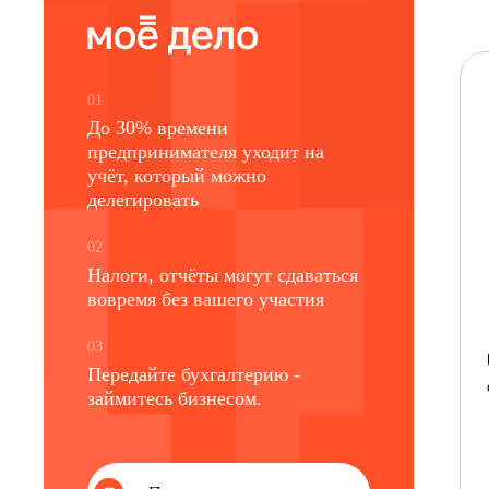
01
До 30% времени
предпринимателя уходит на
учёт, который можно
делегировать
02
Налоги, отчёты могут сдаваться
вовремя без вашего участия
03
Передайте бухгалтерию -
займитесь бизнесом.