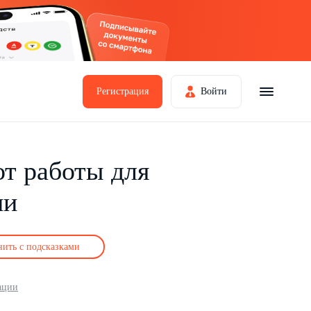
Регистрация
Войти
от работы для
ии
нить с подсказками
ации