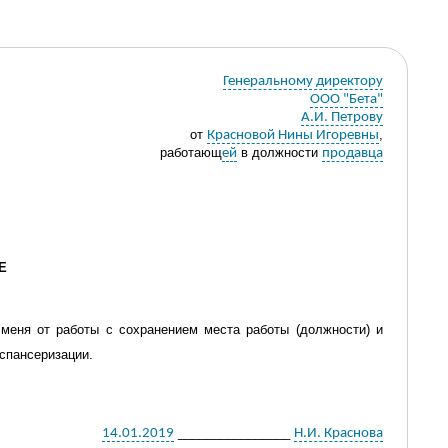
Генеральному директору
ООО "Бета"
А.И. Петрову
от
,
Красновой Нины Игоревны
работающ
в должности
ей
продавца
Е
меня от работы с сохранением места работы (должности) и
спансеризации
.
________________
14.01.2019
Н.И. Краснова