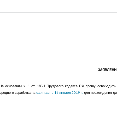
ЗАЯВЛЕНИ
На основании
ч
.
1
ст. 1
85.1
Трудового кодекса РФ прошу освободить 
среднего заработка на
для
прохождения ди
один день
18 января 2019 г.