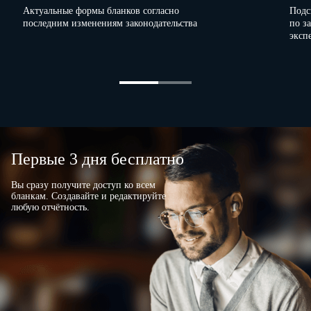
Актуальные формы бланков согласно
Подс
последним изменениям законодательства
по з
…
эксп
Оттиск уничтожаемой печати прилагается.
Первые 3 дня бесплатно
Вы сразу получите доступ ко всем
бланкам. Создавайте и редактируйте
любую отчётность.