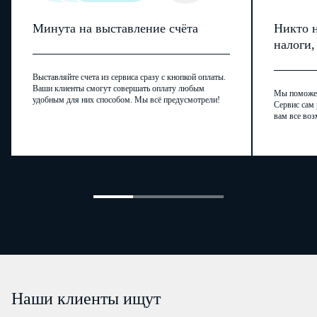
Минута на выставление счёта
Никто н
налоги
Выставляйте счета из сервиса сразу с кнопкой оплаты.
Ваши клиенты смогут совершать оплату любым
Мы поможем,
удобным для них способом. Мы всё предусмотрели!
Сервис сам 
вам все воз
Наши клиенты ищут