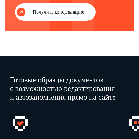
выдан
…
Получить консультацию
(кем, когда)
Руководитель
организации
:
…
…
(
должность
)
(фамилия, имя, отчество)
…
(
подпись
)
Готовые образцы документов
"
…
"
…
200
…
г.
паспорт
…
№
…
с возможностью редактирования
и автозаполнения прямо на сайте
код
подразделения
…
выдан
…
М.П.
(кем, когда)
…