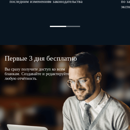
последним изменениям законодательства
по з
эксп
Первые 3 дня бесплатно
Вы сразу получите доступ ко всем
бланкам. Создавайте и редактируйте
любую отчётность.