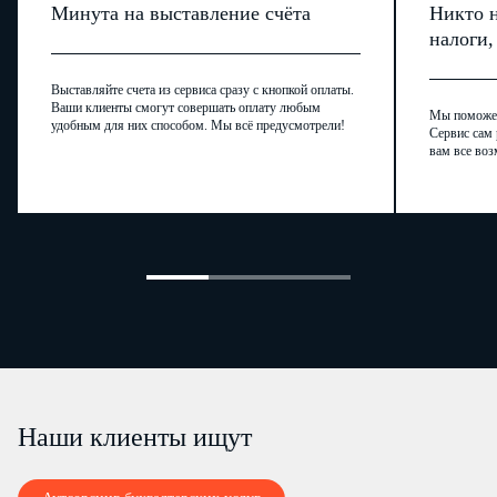
Минута на выставление счёта
Никто н
налоги
Выставляйте счета из сервиса сразу с кнопкой оплаты.
Ваши клиенты смогут совершать оплату любым
Мы поможем,
удобным для них способом. Мы всё предусмотрели!
Сервис сам 
вам все воз
Наши клиенты ищут