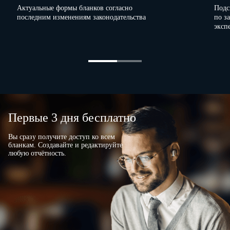
Актуальные формы бланков согласно
Подс
последним изменениям законодательства
по з
эксп
Первые 3 дня бесплатно
Вы сразу получите доступ ко всем
бланкам. Создавайте и редактируйте
любую отчётность.