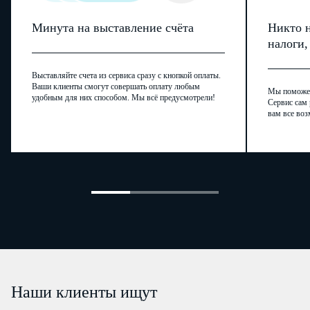
Минута на выставление счёта
Никто н
налоги
Выставляйте счета из сервиса сразу с кнопкой оплаты.
Ваши клиенты смогут совершать оплату любым
Мы поможем,
удобным для них способом. Мы всё предусмотрели!
Сервис сам 
вам все воз
Наши клиенты ищут