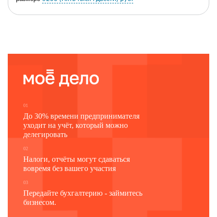
Размер и основания удержания из зарплаты не оспариваю.
________________
03.03.2015
Д.В. Ефремов
01
До 30% времени предпринимателя
уходит на учёт, который можно
делегировать
02
Налоги, отчёты могут сдаваться
вовремя без вашего участия
03
Передайте бухгалтерию - займитесь
бизнесом.