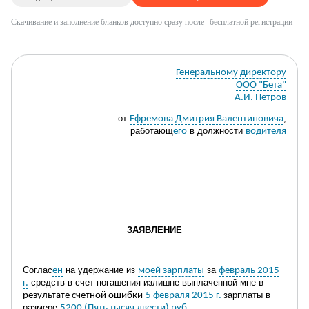
Скачивание и заполнение бланков доступно сразу после
бесплатной регистрации
Генеральному директору
ООО "Бета"
А.И. Петров
от
,
Ефремова Дмитрия Валентиновича
работающ
в должности
его
водителя
ЗАЯВЛЕНИЕ
Соглас
на
удержание из
за
ен
моей зарплаты
февраль 2015
средств в счет погашения
излишне выплаченной мне
г.
в
зар
платы
в
результате счетной ошибки
5 февраля 2015 г.
размере
5200 (Пять тысяч двести) руб.