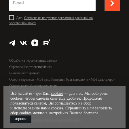
Даю,
Согласие на получение рекламных рассылок по
электронной почте
Обработка персональных данных
Страхование ответственности
Безопасность данных
Оферта сервисов «Моё дело Интернет-бухгалтерия» и «Моё дело Бюро»
Оферта услуг бухсопровождения
Оферта сервиса «Моё дело Финансы»
Всё на сайте - для Вас,
cookies
— для нас. Мы собираем
cookies, чтобы сделать сайт еще удобнее. Продолжая
Оферта услуг управленческого учёта
пользоваться сайтом, Вы соглашаетесь на сбор
Карта сайта
и использование нами cookies. Ограничить или запретить
сбор cookies можно в настройках Вашего браузера.
хорошо
© 2009—2026, интернет-бухгалтерия «Моё дело»