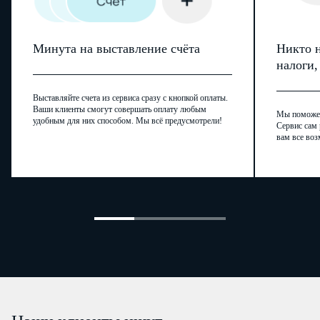
Минута на выставление счёта
Никто н
налоги
Выставляйте счета из сервиса сразу с кнопкой оплаты.
Ваши клиенты смогут совершать оплату любым
Мы поможем,
удобным для них способом. Мы всё предусмотрели!
Сервис сам 
вам все воз