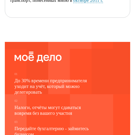
транспорт
, понесенных мною в
октябре 2011 г.
Приложение: проездные билеты на сумму
3000 (Три
тысячи) рублей
в количестве
10 (Десяти) шт.
31.10.2011
________________
К.В. Уваров
01
До 30% времени предпринимателя
уходит на учёт, который можно
делегировать
02
Налоги, отчёты могут сдаваться
вовремя без вашего участия
03
Передайте бухгалтерию - займитесь
бизнесом.