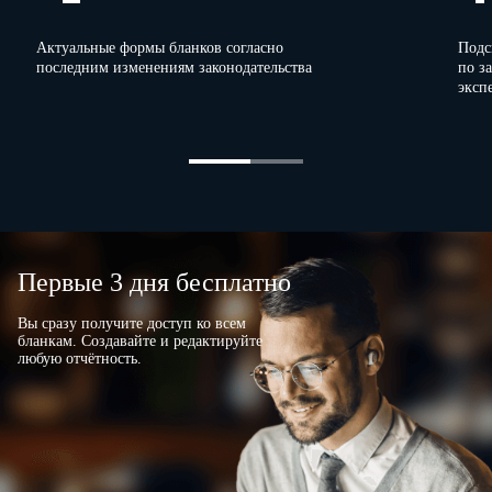
Актуальные формы бланков согласно
Подс
последним изменениям законодательства
по з
эксп
Первые 3 дня бесплатно
Вы сразу получите доступ ко всем
бланкам. Создавайте и редактируйте
любую отчётность.