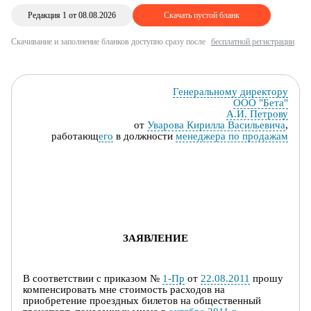
Редакция 1 от 08.08.2026
Скачать пустой бланк
Скачивание и заполнение бланков доступно сразу после
бесплатной регистрации
Генеральному директору
ООО "Бета"
А.И. Петрову
от
Уварова Кирилла Васильевича
,
работающ
его
в должности
менеджера по продажам
ЗАЯВЛЕНИЕ
В соответствии с приказом №
1-Пр
от
22.08.2011
прошу
компенсировать мне
стоимост
ь
расходов на
приобретение проездных билетов на общественный