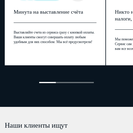
Минута на выставление счёта
Никто н
налоги
Выставляйте счета из сервиса сразу с кнопкой оплаты.
Ваши клиенты смогут совершать оплату любым
Мы поможем,
удобным для них способом. Мы всё предусмотрели!
Сервис сам 
вам все воз
Наши клиенты ищут