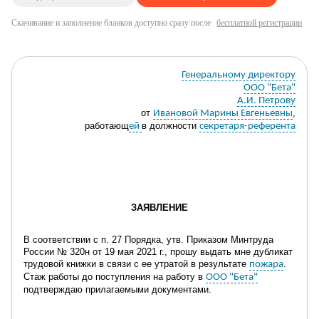
Скачивание и заполнение бланков доступно сразу после
бесплатной регистрации
Генеральному директору
ООО "Бета"
А.И. Петрову
от
,
Ивановой Марины Евгеньевны
работающ
в должности
ей
секретаря-референта
ЗАЯВЛЕНИЕ
В соответствии с
п.
27
Порядка, утв. Приказом Минтруда
России № 320н от 19 мая 2021 г.
,
прошу выдать мне дубликат
трудовой книжки
в связи с ее утратой
в результате
.
пожара
Стаж работы до поступления на работу в
ООО "Бета"
подтверждаю прилагаемыми документами
.