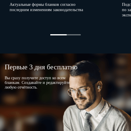
Актуальные формы бланков согласно
Подс
последним изменениям законодательства
по з
эксп
Первые 3 дня бесплатно
Вы сразу получите доступ ко всем
бланкам. Создавайте и редактируйте
любую отчётность.