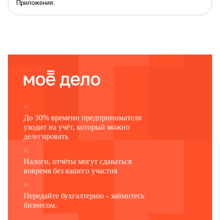
Приложения
:
1. Справка ОАО "Омега" о работе в должности секретаря в
период с 1 марта 2008 г. по 15 октября 2009 г. № 5 от
28.10.2011.
2. Копия приказа о приеме на работу в ЗАО "Гамма" на
должность секретаря-референта в секретариат № 25-к от
16.10.2009.
3. Копия приказа об увольнении по собственному желанию
из ЗАО "Гамма" № 12-к от 31.12.2010.
________________
01.09.2021
М.Е. Иванова
01
До 30% времени предпринимателя
уходит на учёт, который можно
делегировать
02
Налоги, отчёты могут сдаваться
вовремя без вашего участия
03
Передайте бухгалтерию - займитесь
бизнесом.