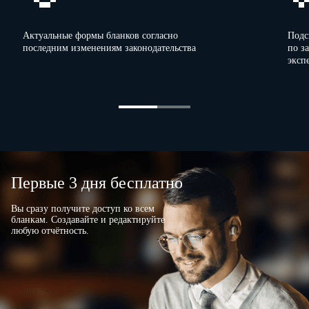
…
серия и номер свидетельства
;
Актуальные формы бланков согласно
Подс
регистрации транспортного средства
:
последним изменениям законодательства
по з
эксп
Сведения об адресах, по которым расположены программно-
аппаратные средства:
…
адрес:
;
код причины постановки на учет (по адресу, на котором
Первые 3 дня бесплатно
расположены программно-аппаратные средства):
Вы сразу получите доступ ко всем
…
.
бланкам. Создавайте и редактируйте
любую отчётность.
…
Вид
.
деятельности:
…
Вид
.