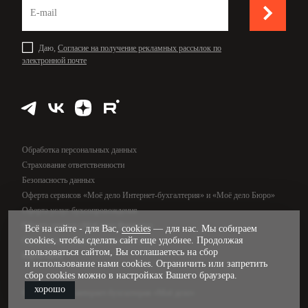
Даю,
Согласие на получение рекламных рассылок по
электронной почте
Обработка персональных данных
Страхование ответственности
Безопасность данных
Оферта сервисов «Моё дело Интернет-бухгалтерия» и «Моё дело Бюро»
Оферта услуг бухсопровождения
Оферта сервиса «Моё дело Финансы»
Всё на сайте - для Вас,
cookies
— для нас. Мы собираем
cookies, чтобы сделать сайт еще удобнее. Продолжая
Оферта услуг управленческого учёта
пользоваться сайтом, Вы соглашаетесь на сбор
Карта сайта
и использование нами cookies. Ограничить или запретить
сбор cookies можно в настройках Вашего браузера.
хорошо
© 2009—2026, интернет-бухгалтерия «Моё дело»