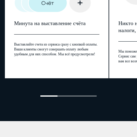
…
…
…
дата:
.
.
г.;
подпись:
Минута на выставление счёта
Никто н
налоги
;
Выставляйте счета из сервиса сразу с кнопкой оплаты.
Ваши клиенты смогут совершать оплату любым
Мы поможем,
…
удобным для них способом. Мы всё предусмотрели!
расшифровка подписи (
фамилия,
.
Сервис сам 
вам все воз
имя, отчество (при наличии
)
: