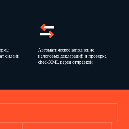
Причитается
к выплате
сумма,
руб.
19
формы
Автоматическое заполнение
ат онлайн
налоговых деклараций и проверка
checkXML перед отправкой
коп.
коп.)