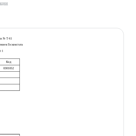
ации
ма № Т-61
ением Госкомстата
№ 1
Код
0301052