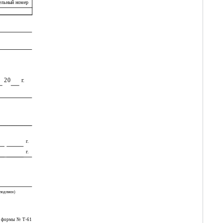
ельный номер
20
г.
г.
г.
подписи)
а формы № Т-61