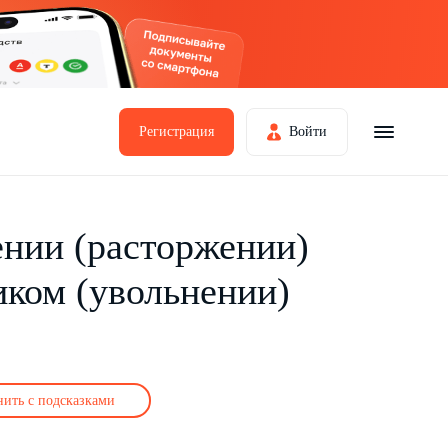
Регистрация
Войти
ении (расторжении)
иком (увольнении)
нить с подсказками