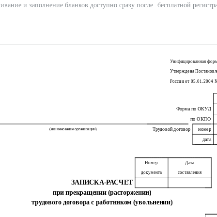
ивание и заполнение бланков доступно сразу после
бесплатной регистр
Унифицированная фор
Утверждена Постановл
России от 05.01.2004 
Форма по ОКУД
по ОКПО
Трудовой договор
номер
(наименование организации)
дата
Номер
Дата
документа
составления
ЗАПИСКА-РАСЧЕТ
при прекращении (расторжении)
трудового договора с работником (увольнении)