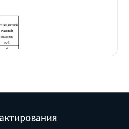
едний дневной
(часовой)
заработок,
руб.
6
мма за отпуск,
руб.
9
актирования