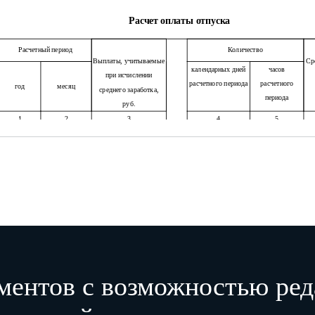
Расчет оплаты отпуска
Расчетный период
Количество
Выплаты, учитываемые
Ср
календарных дней
часов
при исчислении
расчетного периода
расчетного
год
месяц
среднего заработка,
периода
руб.
1
2
3
4
5
Количество дней отпуска
Су
использовано
не
авансом
использовано
7
8
Итого
ментов с возможностью ред
Расчет выплат