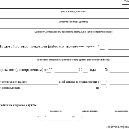
Таб
(фамилия, имя, отчество)
(структурное подразделение)
(должность (специальность, профессия), разряд, класс (категория) квалификации)
Трудовой договор прекращен (работник уволен)
"
"
ненужное зачеркнуть
(основание прекращения (расторжения) трудового договора (увольнения))
приказом (распоряжением) от "
"
20
года
№
Использовано авансом
дней отпуска за период работы с "
"
Не использовано
по "
"
Работник кадровой службы
(должность)
(личная подпись)
(расшифровка 
"
"
20
г.
Оборотная сторон