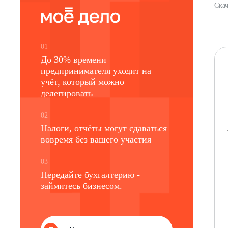
Скач
01
До 30% времени
предпринимателя уходит на
учёт, который можно
делегировать
02
Налоги, отчёты могут сдаваться
вовремя без вашего участия
03
Передайте бухгалтерию -
займитесь бизнесом.