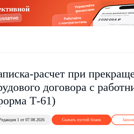
ективной
аписка-расчет при прекращ
рудового договора с работн
форма Т-61)
Редакция 1 от 07.08.2026
Скачать пустой бланк
Запол