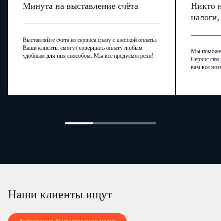
Минута на выставление счёта
Никто н
налоги
Выставляйте счета из сервиса сразу с кнопкой оплаты.
Ваши клиенты смогут совершать оплату любым
Мы поможем,
удобным для них способом. Мы всё предусмотрели!
Сервис сам 
вам все воз
Наши клиенты ищут