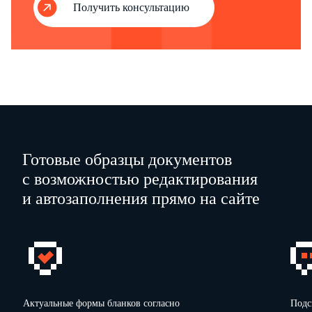
отдела
количество
Получить консультацию
(смена)
кассира
кальной памяти) на
(секции)
перево-
дов
конец рабочего дня
показаний сум-
(смены)
мирующего
денежно-
го
счетчика
1
2
3
4
5
–
–
–
Готовые образцы документов
–
с возможностью редактирования
–
и автозаполнения прямо на сайте
Актуальные формы бланков согласно
Подс