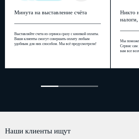
Минута на выставление счёта
Никто н
налоги
Выставляйте счета из сервиса сразу с кнопкой оплаты.
Ваши клиенты смогут совершать оплату любым
Мы поможем,
удобным для них способом. Мы всё предусмотрели!
Сервис сам 
вам все воз
Наши клиенты ищут