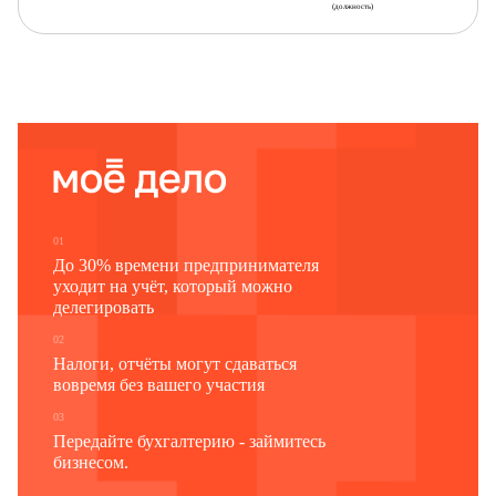
(должность)
01
Товарный документ
Акт о завесе та
До 30% времени предпринимателя
Отправитель,
уходит на учёт, который можно
наимено-
наименование, адрес
номер
дата
номер
дат
делегировать
вание
02
1
2
3
4
5
6
Налоги, отчёты могут сдаваться
вовремя без вашего участия
03
Передайте бухгалтерию - займитесь
бизнесом.