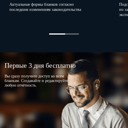
Актуальные формы бланков согласно
Подс
последним изменениям законодательства
по з
Данные о
эксп
фактически
количество
масса, кг
мест, штук
брутто
тара
нетто
13
14
15
16
Первые 3 дня бесплатно
Вы сразу получите доступ ко всем
бланкам. Создавайте и редактируйте
любую отчётность.