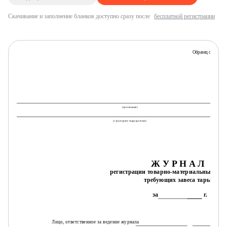
Скачивание и заполнение бланков доступно сразу после
бесплатной регистрации
Образец обложки
(организация)
(структурное подразделение)
Ж У Р Н А Л
регистрации товарно-материальных ценн
требующих завеса тары
за
г.
Лицо, ответственное за ведение журнала