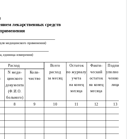
л
ением лекарственных средств
 применения
 для медицинского применения)
а, единица измерения)
Расход
Всего
Остаток
Факти-
Подпись
расход
по журналу
ческий
уполномо-
N меди-
Коли-
за месяц
учета
остаток
ченного
и
цинского
чиство
на конец
на конец
лица
документа
месяца
месяца
(Ф.И.О.
больного)
8
9
10
11
12
13