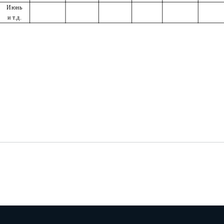
Июнь
и т.д.