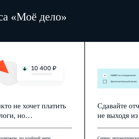
са «Моё дело»
кто не хочет платить
Сдавайте от
логи, но…
не выходя из
поможем, по крайней мере,
Сервис автоматически