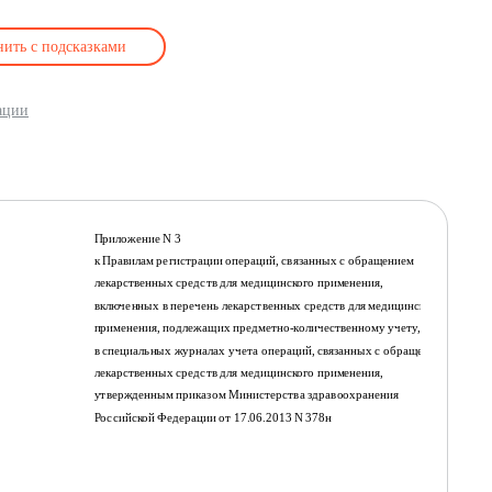
нить с подсказками
ации
Приложение N 3
к Правилам регистрации операций, связанных с обращением
лекарственных средств для медицинского применения,
включенных в перечень лекарственных средств для медицинского
применения, подлежащих предметно-количественному учету,
в специальных журналах учета операций, связанных с обращением
лекарственных средств для медицинского применения,
утвержденным приказом Министерства здравоохранения
Российской Федерации от 17.06.2013 N 378н