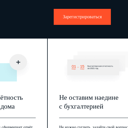
Зарегистрироваться
чётность
Не оставим наедине
 дома
с бухгалтерией
 сформирует отчёт,
Не нужно гуглить, задайте свой вопрос