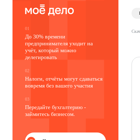
01
Скач
До 30% времени
предпринимателя уходит на
учёт, который можно
делегировать
02
Налоги, отчёты могут сдаваться
вовремя без вашего участия
03
Передайте бухгалтерию -
займитесь бизнесом.