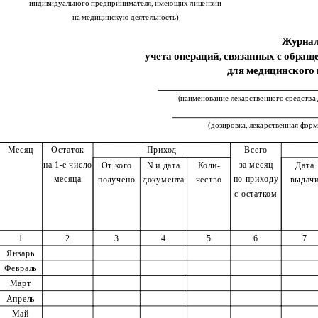
индивидуального предпринимателя, имеющих лицензии
на медицинскую деятельность)
Журна
учета операций, связанных с обращ
для медицинского
(наименование лекарственного средства
(дозировка, лекарственная форм
Месяц
Остаток
Приход
Всего
на 1-е число
за месяц
От кого
N и дата
Коли-
Дата
месяца
по приходу
получено
документа
чество
выдач
с остатком
1
2
3
4
5
6
7
Январь
Февраль
Март
Апрель
Май