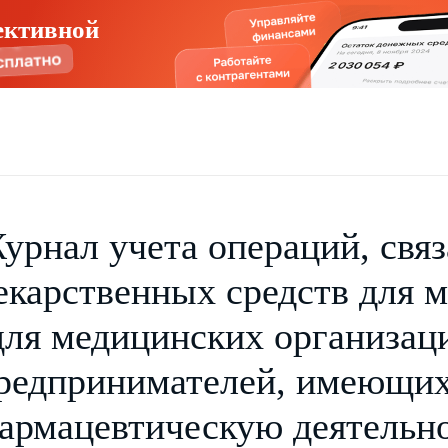
ективной
урнал учета операций, свя
екарственных средств для 
для медицинских организац
редпринимателей, имеющих
армацевтическую деятельно