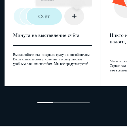
Минута на выставление счёта
Никто н
налоги
Выставляйте счета из сервиса сразу с кнопкой оплаты.
Ваши клиенты смогут совершать оплату любым
Мы поможем,
удобным для них способом. Мы всё предусмотрели!
Сервис сам 
вам все воз