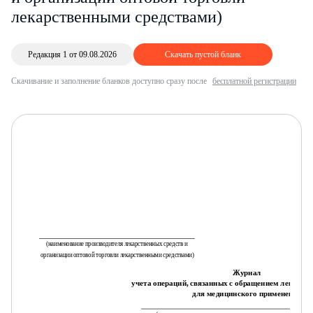
лекарственными средствами)
Редакция 1 от 09.08.2026
Скачать пустой бланк
Скачивание и заполнение бланков доступно сразу после
бесплатной регистрации
Пр
к 
ле
вк
пр
в 
ле
ут
Ро
(наименование производителя лекарственных средств и
организации оптовой торговли лекарственными средствами)
Журнал
учета операций, связанных с обращением лекарств
для медицинского применения