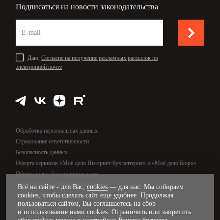
Подписаться на новости законодательства
Даю,
Согласие на получение рекламных рассылок по
электронной почте
Обработка персональных данных
Страхование ответственности
Безопасность данных
Оферта сервисов «Моё дело Интернет-бухгалтерия» и «Моё дело Бюро»
Оферта услуг бухсопровождения
Оферта сервиса «Моё дело Финансы»
Всё на сайте - для Вас,
cookies
— для нас. Мы собираем
cookies, чтобы сделать сайт еще удобнее. Продолжая
Оферта услуг управленческого учёта
пользоваться сайтом, Вы соглашаетесь на сбор
Карта сайта
и использование нами cookies. Ограничить или запретить