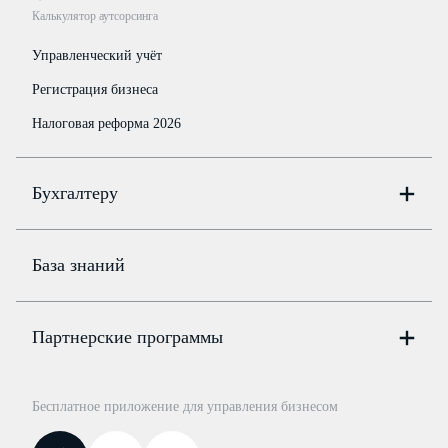
Калькулятор аутсорсинга
Управленческий учёт
Регистрация бизнеса
Налоговая реформа 2026
Бухгалтеру
Онлайн-бухгалтерия
Цены
База знаний
Бюро
Цены
Партнерские программы
Консультации по учёту и налогам
Правовая база
Для официальных представителей
База бланков
Бесплатное приложение для управления бизнесом
Курсы повышения квалификации
Для самозанятых
Госпроверки