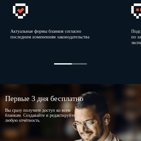
Актуальные формы бланков согласно
Подс
последним изменениям законодательства
по з
эксп
Первые 3 дня бесплатно
Вы сразу получите доступ ко всем
бланкам. Создавайте и редактируйте
любую отчётность.