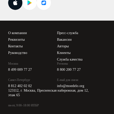
Поиск ответа на вопрос
Новости законодательства
Вебинары ИПБР
Проверка контрагентов
Цены
О компании
Пресс-служба
Api для интеграции
Реквизиты
Вакансии
Контакты
Авторы
Руководство
Клиенты
Служба качества
Москва
Регионы
8 499 009 77 27
8 800 200 77 27
Санкт-Петербург
E-mail для связи
8 812 402 02 02
info@moedelo.org
123112, г. Москва, Пресненская набережная, дом 12,
этаж 65
пн-пт, 9:00–18:00 ИПБР