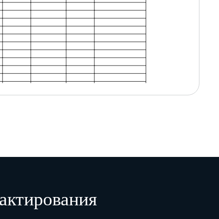
актирования
Итого
цу печатать все страницы журнала по форме № МХ-6