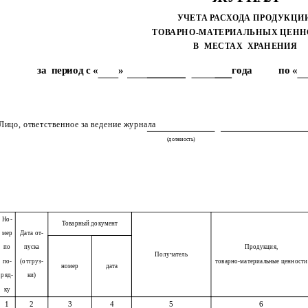
УЧЕТА РАСХОДА ПРОДУКЦИ
ТОВАРНО-МАТЕРИАЛЬНЫХ ЦЕНН
В
МЕСТАХ
ХРАНЕНИЯ
за
период с «
»
года
по «
Лицо, ответственное за ведение журнала
(должность)
Но-
Товарный документ
мер
Дата от-
по
пуска
Продукция,
Получатель
по-
(отгруз-
товарно-материальные ценности
номер
дата
ряд-
ки)
ку
1
2
3
4
5
6