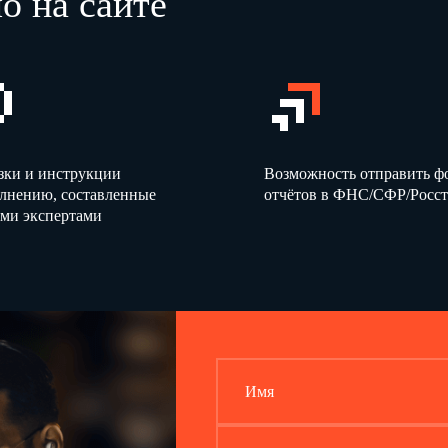
о на сайте
зки и инструкции
Возможность отправить 
олнению, составленные
отчётов в ФНС/СФР/Росст
ми экспертами
Имя