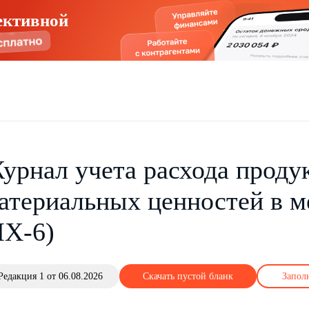
ективной
урнал учета расхода продук
атериальных ценностей в м
Х-6)
Редакция 1 от 06.08.2026
Скачать пустой бланк
Запол