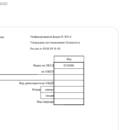
ации
жки
Унифицированная форма № МХ-6
Утверждена постановлением Госкомстата
России от 09.08.99 № 66
Код
Форма по ОКУД
0335006
по ОКПО
Вид деятельности по ОКДП
Номер
камера
секция
Вид операции