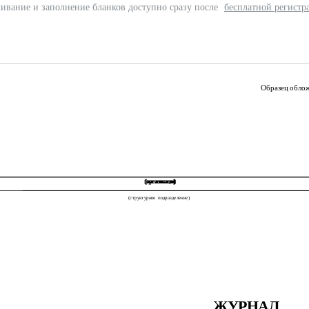
ивание и заполнение бланков доступно сразу после
бесплатной регистр
Образец обло
(структурное
подразделение)
ЖУРНАЛ