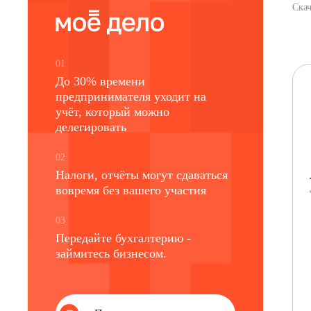
Скач
01
До 30% времени
предпринимателя уходит на
учёт, который можно
делегировать
02
Налоги, отчёты могут сдаваться
вовремя без вашего участия
03
Передайте бухгалтерию -
займитесь бизнесом.