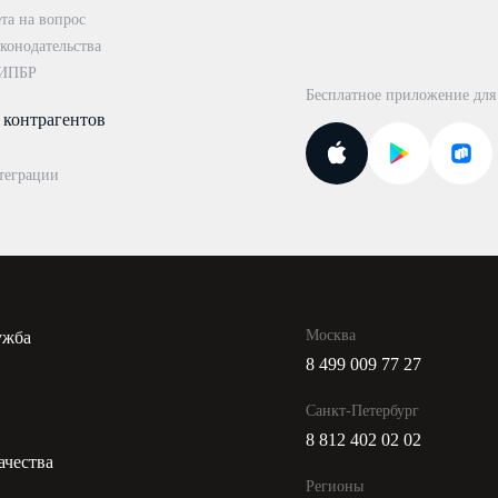
та на вопрос
конодательства
 ИПБР
Бесплатное приложение для
 контрагентов
теграции
Москва
ужба
8 499 009 77 27
и
Санкт-Петербург
8 812 402 02 02
ачества
Регионы