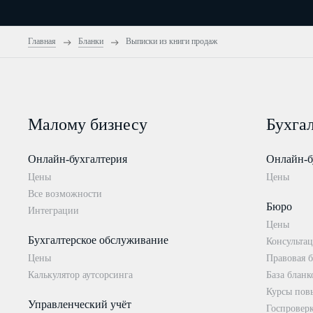
Главная
Бланки
Выписки из книги продаж
Малому бизнесу
Бухга
Онлайн-бухгалтерия
Онлайн-б
Цены
Цены
Все возможности
Бюро
Интеграции
Цены
Бухгалтерское обслуживание
Консультац
Цены
Правовая б
Калькулятор аутсорсинга
База бланк
Курсы пов
Управленческий учёт
Госпровер