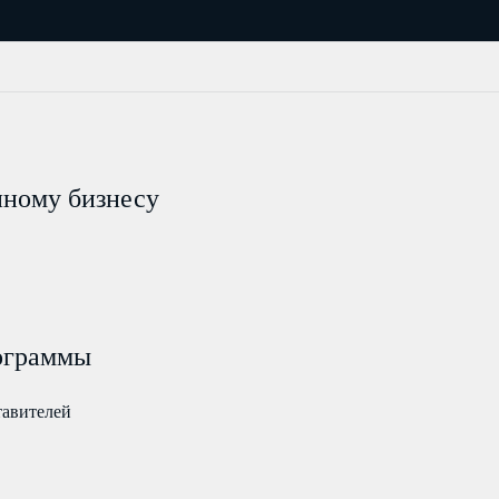
пному бизнесу
ограммы
тавителей