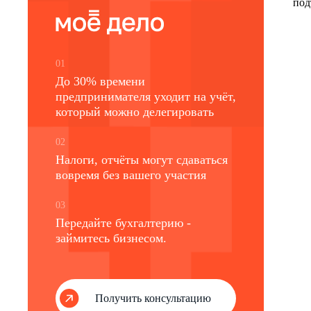
под
01
До 30% времени
предпринимателя уходит на учёт,
который можно делегировать
02
Налоги, отчёты могут сдаваться
вовремя без вашего участия
03
Передайте бухгалтерию -
займитесь бизнесом.
Получить консультацию