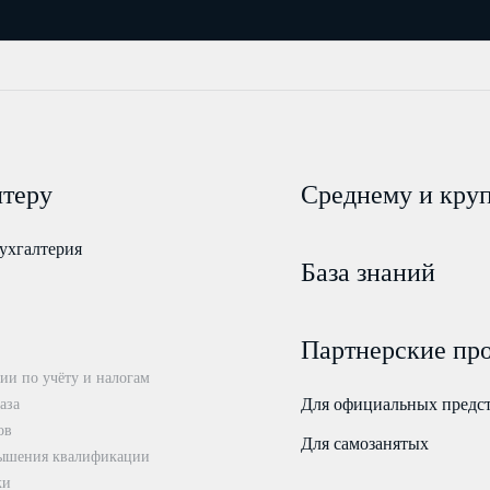
лтеру
Среднему и кру
ухгалтерия
База знаний
Партнерские пр
ии по учёту и налогам
Для официальных предс
аза
ов
Для самозанятых
ышения квалификации
ки