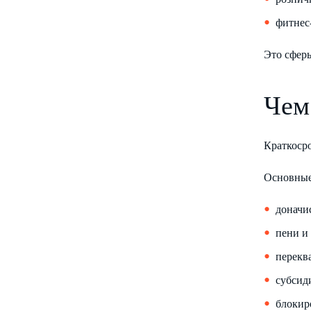
фитнес
Это сфер
Чем
Краткоср
Основные
доначис
пени и
перекв
субсид
блокир