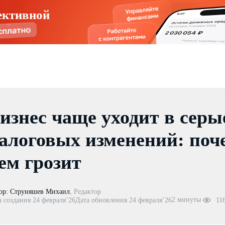
ективной
изнес чаще уходит в серы
алоговых изменений: поче
ем грозит
ор:
Струняшев Михаил
,
Редактор
2 минуты
а создания 24 февраля’26
Дата обновления 24 февраля’26
11