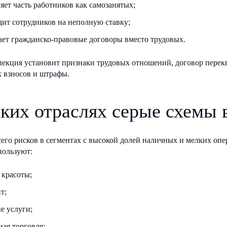
яет часть работников как самозанятых;
дит сотрудников на неполную ставку;
ает гражданско-правовые договоры вместо трудовых.
пекция установит признаки трудовых отношений, договор пере
х взносов и штрафы.
аких отраслях серые схемы 
его рисков в сегментах с высокой долей наличных и мелких опе
пользуют:
 красоты;
т;
е услуги;
ная торговля;