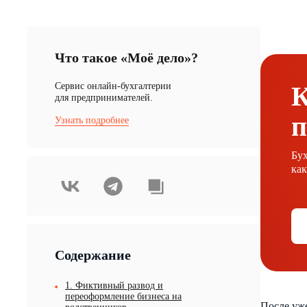
Что такое «Моё дело»?
Cервис онлайн-бухгалтерии
К
для предпринимателей.
п
Узнать подробнее
Бух
как
Содержание
1. Фиктивный развод и
переоформление бизнеса на
После уж