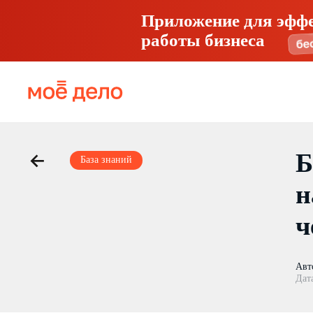
Приложение для эфф
работы бизнеса
Б
База знаний
н
ч
Авт
Дат