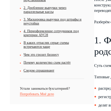
родственников
конструк
2. Дробление выручки через
переводят
параллельные кассы
3. Маскировка выручки под штрафы и
Разберём 
неустойки
4. Переоформление сотрудников под
критерии АУСН
1. 
В каких отраслях серые схемы
встречаются чаще
род
Чем это грозит бизнесу
Почему количество схем растёт
Суть схе
Следом спрашивают
Типовые 
распре
Устали заниматься бухгалтерией?
Попробовать Моё дело
регист
делят 