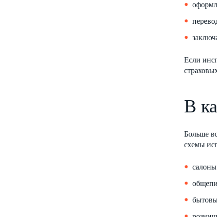
оформл
перево
заключ
Если инс
страховы
В к
Больше вс
схемы ис
салоны
общепи
бытовы
рознич