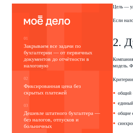
Цель — у
Если нало
2. 
01
Закрываем все задачи по
бухгалтерии — от первичных
документов до отчётности в
Компания
налоговую
модель. 
02
Критерии
Фиксированная цена без
скрытых платежей
общий 
единый
03
Дешевле штатного бухгалтера —
общие 
без налогов, отпусков и
синхро
больничных