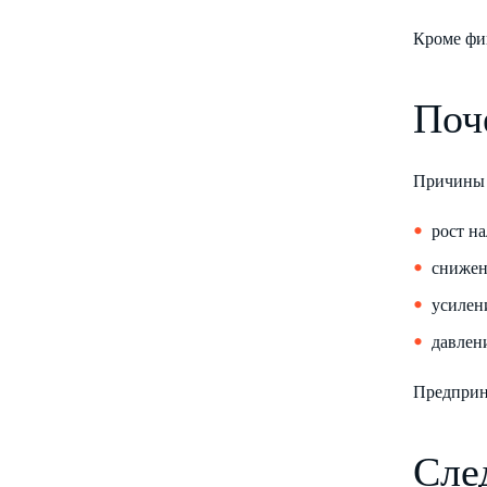
Кроме фин
Поч
Причины 
рост н
снижен
усилен
давлен
Предприн
Сле