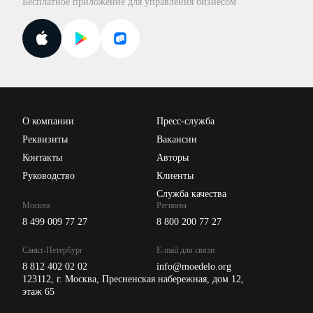
Бесплатное приложение для управления бизнесом
Курсы повышения квалификации
Для самозанятых
Госпроверки
Поиск ответа на вопрос
Новости законодательства
Вебинары ИПБР
Проверка контрагентов
Цены
О компании
Пресс-служба
Api для интеграции
Реквизиты
Вакансии
Контакты
Авторы
Руководство
Клиенты
Служба качества
Москва
Регионы
8 499 009 77 27
8 800 200 77 27
Санкт-Петербург
E-mail для связи
8 812 402 02 02
info@moedelo.org
123112, г. Москва, Пресненская набережная, дом 12,
этаж 65