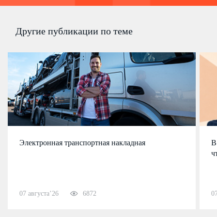
Другие публикации по теме
Электронная транспортная накладная
В
ч
07 августа’26
6872
0