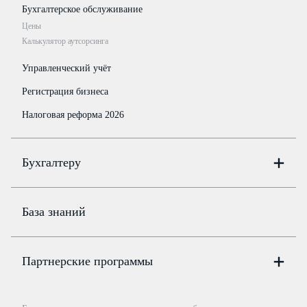
Бухгалтерское обслуживание
Цены
Калькулятор аутсорсинга
Управленческий учёт
Регистрация бизнеса
Налоговая реформа 2026
Бухгалтеру
Онлайн-бухгалтерия
Цены
База знаний
Бюро
Цены
Партнерские программы
Консультации по учёту и налогам
Правовая база
Для официальных представителей
База бланков