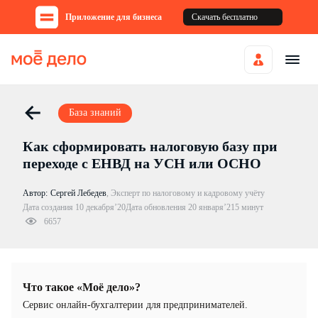
Приложение для бизнеса
Скачать бесплатно
База знаний
Как сформировать налоговую базу при
переходе с ЕНВД на УСН или ОСНО
Автор:
Сергей Лебедев
,
Эксперт по налоговому и кадровому учёту
Дата создания 10 декабря’20
Дата обновления 20 января’21
5 минут
6657
Что такое «Моё дело»?
Cервис онлайн-бухгалтерии для предпринимателей.