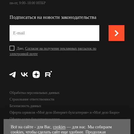
пн-пт, 9:00–18:00 ИПБР
Подписаться на новости законодательства
Даю,
Согласие на получение рекламных рассылок по
электронной почте
Обработка персональных данных
Страхование ответственности
Безопасность данных
Оферта сервисов «Моё дело Интернет-бухгалтерия» и «Моё дело Бюро»
Оферта услуг бухсопровождения
Оферта сервиса «Моё дело Финансы»
Всё на сайте - для Вас,
cookies
— для нас. Мы собираем
cookies, чтобы сделать сайт еще удобнее. Продолжая
Оферта услуг управленческого учёта