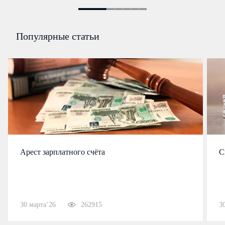
Популярные статьи
Арест зарплатного счёта
С
30 марта’26
262915
3