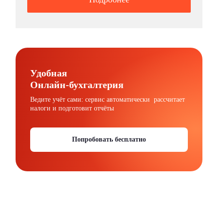
Удобная
Онлайн-бухгалтерия
Ведите учёт сами: сервис автоматически рассчитает
налоги и подготовит отчёты
Попробовать бесплатно