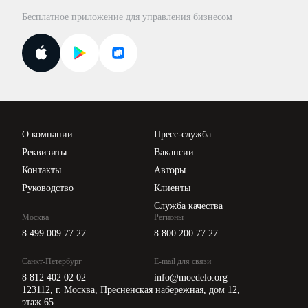
База бланков
Бесплатное приложение для управления бизнесом
Курсы повышения квалификации
Для самозанятых
Госпроверки
Поиск ответа на вопрос
Новости законодательства
Вебинары ИПБР
Проверка контрагентов
Цены
О компании
Пресс-служба
Api для интеграции
Реквизиты
Вакансии
Контакты
Авторы
Руководство
Клиенты
Служба качества
Москва
Регионы
8 499 009 77 27
8 800 200 77 27
Санкт-Петербург
E-mail для связи
8 812 402 02 02
info@moedelo.org
123112, г. Москва, Пресненская набережная, дом 12,
этаж 65