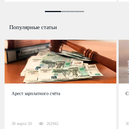
Популярные статьи
Арест зарплатного счёта
С
30 марта’26
262942
3