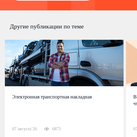
Другие публикации по теме
Электронная транспортная накладная
В
ч
07 августа’26
6873
0