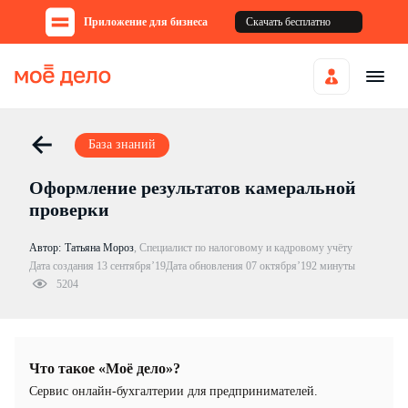
Приложение для бизнеса
Скачать бесплатно
База знаний
Оформление результатов камеральной
проверки
Автор:
Татьяна Мороз
,
Специалист по налоговому и кадровому учёту
Дата создания 13 сентября’19
Дата обновления 07 октября’19
2 минуты
5204
Что такое «Моё дело»?
Cервис онлайн-бухгалтерии для предпринимателей.