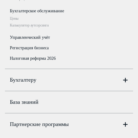
Бухгалтерское обслуживание
Цены
Калькулятор аутсорсинга
Управленческий учёт
Регистрация бизнеса
Налоговая реформа 2026
Бухгалтеру
Онлайн-бухгалтерия
Цены
База знаний
Бюро
Цены
Партнерские программы
Консультации по учёту и налогам
Правовая база
Для официальных представителей