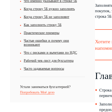
Что именно указывают в строке 5Б
Заполнять
Когда строку 5Б нужно заполнять
покупок, 
строка 5Б
Когда строку 5Б не заполняют
Как заполнить строку 5Б
Практические примеры
Частые ошибки и почему они
Хотите 
возникают
напомни
Что с рисками и вычетами по НДС
Рабочий чек-лист для бухгалтера
Часто задаваемые вопросы
Гла
Устали заниматься бухгалтерией?
Строка 
Попробовать Моё дело
первич
Заполня
предоп