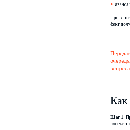
аванса
При запо
факт полу
Передай
очередя
вопроса
Как
Шаг 1. П
или части