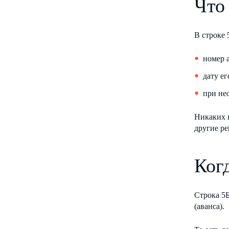
Что
В строке 
номер 
дату ег
при не
Никаких н
другие ре
Ког
Строка 5Б
(аванса).