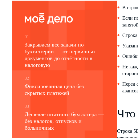
В стро
Если по
запятой
Строка 
01
Закрываем все задачи по
Указан
бухгалтерии — от первичных
Ошибки
документов до отчётности в
налоговую
Не каж
сторон
02
Перед о
Фиксированная цена без
авансо
скрытых платежей
03
Что
Дешевле штатного бухгалтера —
без налогов, отпусков и
больничных
Строка 5Б
первично