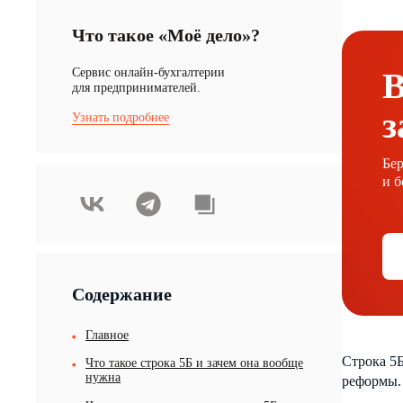
Что такое «Моё дело»?
Cервис онлайн-бухгалтерии
В
для предпринимателей.
з
Узнать подробнее
Бер
и б
Содержание
Главное
Строка 5Б
Что такое строка 5Б и зачем она вообще
нужна
реформы. 