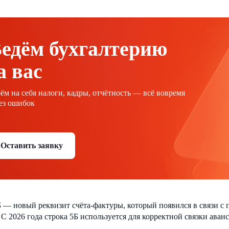
едём бухгалтерию
а вас
ём на себя налоги, кадры, отчётность — всё вовремя
ез ошибок
Оставить заявку
 — новый реквизит счёта-фактуры, который появился в связи с
С 2026 года строка 5Б используется для корректной связки аванс