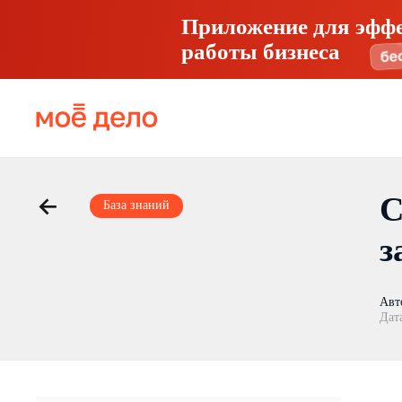
Приложение для эфф
работы бизнеса
С
База знаний
з
Авт
Дат