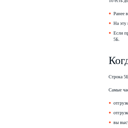
То есть 
Ранее 
На эту
Если п
5Б.
Ког
Строка 5Б
Самые ча
отгрузк
отгрузк
вы выс