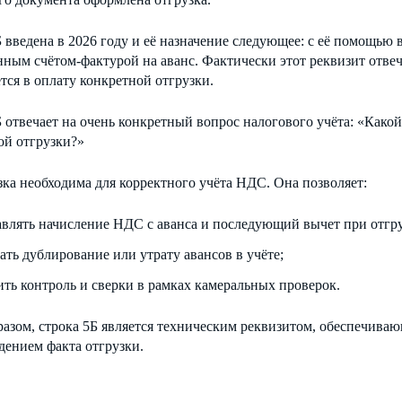
 введена в 2026 году и её назначение следующее: с её помощью в
ным счётом-фактурой на аванс. Фактически этот реквизит отвеч
тся в оплату конкретной отгрузки.
 отвечает на очень конкретный вопрос налогового учёта: «Какой
ой отгрузки?»
зка необходима для корректного учёта НДС. Она позволяет:
авлять начисление НДС с аванса и последующий вычет при отгру
ать дублирование или утрату авансов в учёте;
ить контроль и сверки в рамках камеральных проверок.
разом, строка 5Б является техническим реквизитом, обеспечива
дением факта отгрузки.