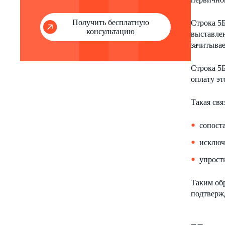
Получить бесплатную
Строка 5Б
консультацию
выставлен
зачитывае
Строка 5Б
оплату эт
Такая свя
сопост
исключ
упрост
Таким об
подтверж