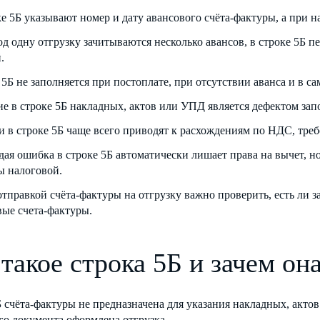
ке 5Б указывают номер и дату авансового счёта-фактуры, а при 
д одну отгрузку зачитываются несколько авансов, в строке 5Б п
.
5Б не заполняется при постоплате, при отсутствии аванса и в са
ие в строке 5Б накладных, актов или УПД является дефектом запо
 в строке 5Б чаще всего приводят к расхождениям по НДС, треб
дая ошибка в строке 5Б автоматически лишает права на вычет, н
ы налоговой.
тправкой счёта-фактуры на отгрузку важно проверить, есть ли з
вые счета-фактуры.
 такое строка 5Б и зачем о
 счёта-фактуры не предназначена для указания накладных, акто
го документа оформлена отгрузка.