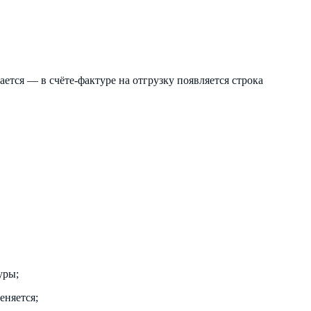
ется — в счёте-фактуре на отгрузку появляется строка
уры;
еняется;