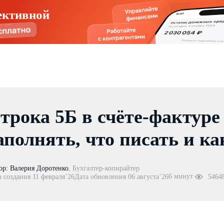
ективной
трока 5Б в счёте-фактуре 
аполнять, что писать и к
ор:
Валерия Доротенко
,
Бухгалтер-копирайтер
6 минут
а создания 11 февраля’26
Дата обновления 06 августа’26
5464