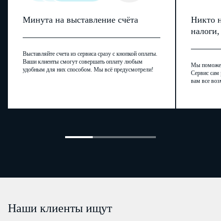
вид
наименование
Минута на выставление счёта
Никто н
налоги
Городское поселение – 1/сельское поселение – 2/межселенная территория в
внутригородской район городского округа – 4
Выставляйте счета из сервиса сразу с кнопкой оплаты.
вид
наименование
Ваши клиенты смогут совершать оплату любым
Мы поможем,
удобным для них способом. Мы всё предусмотрели!
Сервис сам 
вам все воз
Населенный
вид
наименование
пункт (город,
деревня, село
и прочее)
Элемент
тип
наименование
планировоч-
ной структуры
Элемент
улично-
тип
наименование
дорожной
Наши клиенты ищут
сети