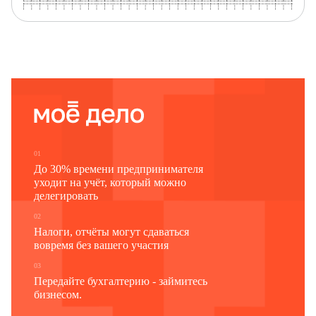
2. Сведения о наличии у юридического лица наименования на языках народов Российской Федерации
иностранных языках1
Для служебных отметок регистрирующего органа
01
До 30% времени предпринимателя
уходит на учёт, который можно
делегировать
02
Налоги, отчёты могут сдаваться
вовремя без вашего участия
1 Указываются коды языков народов Российской Федерации и (или) иностранных языков по Общероссийскому классификатору информации о населении (ОКИН ОК 018-2014 
03
При указании кода 016 заполняется показатель "Наименование юридического лица на английском языке".
Передайте бухгалтерию - займитесь
бизнесом.