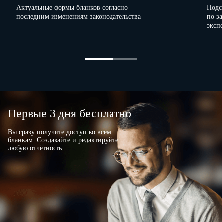
Актуальные формы бланков согласно
Подс
последним изменениям законодательства
по з
эксп
Наименование юридического лица на английском языке1
Полное (при наличии)
Первые 3 дня бесплатно
Сокращенное (при наличии)
Вы сразу получите доступ ко всем
бланкам. Создавайте и редактируйте
любую отчётность.
3. Место нахождения юридического лица2
Субъект Российской Федерации
код