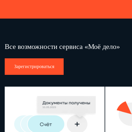
1 Указывается при проставлении в пункте 2 настоящего заявления кода 016.
2 Элементы места нахождения указываются в соответствии со сведениями, содержащимися в Государственном адр
Все возможности сервиса «Моё дело»
Зарегистрироваться
0
0
3
Стр.
4. Адрес юридического лица в пределах места нахождения юридического лица1
Субъект Российской Федерации
код
Муниципальный район – 1/городской округ – 2/внутригородская территория
муниципальный округ – 4