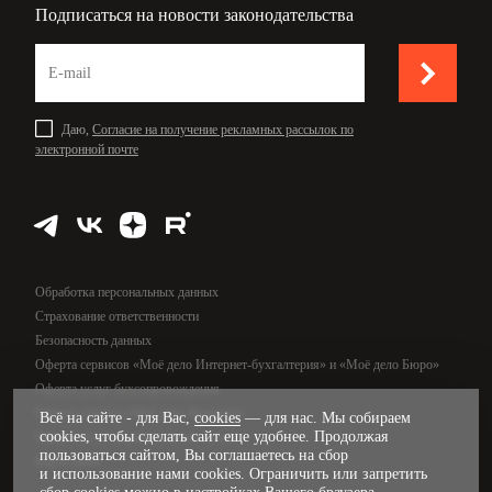
Вид документа
Подписаться на новости законодательства
2 – разрешение на временное проживание
Номер документа
.
.
Дата выдачи
Даю,
Согласие на получение рекламных рассылок по
Кем выдан
электронной почте
Срок действия
1 – бессрочно1
Обработка персональных данных
.
.
2 – до
Страхование ответственности
(дата)
Безопасность данных
Оферта сервисов «Моё дело Интернет-бухгалтерия» и «Моё дело Бюро»
Оферта услуг бухсопровождения
Оферта сервиса «Моё дело Финансы»
Всё на сайте - для Вас,
cookies
— для нас. Мы собираем
cookies, чтобы сделать сайт еще удобнее. Продолжая
Оферта услуг управленческого учёта
пользоваться сайтом, Вы соглашаетесь на сбор
Карта сайта
и использование нами cookies. Ограничить или запретить
1 Может указываться только в отношении вида на жительство.