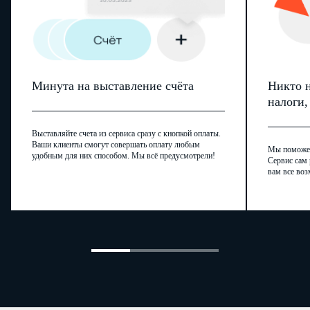
7. Сведения о документе, удостоверяющем личность
Минута на выставление счёта
Никто н
Вид документа
налоги
(код)
Серия и номер документа
Выставляйте счета из сервиса сразу с кнопкой оплаты.
Ваши клиенты смогут совершать оплату любым
.
.
Дата выдачи
Мы поможем,
удобным для них способом. Мы всё предусмотрели!
Сервис сам 
Кем выдан
вам все воз
-
Код подразделения
8. Адрес места жительства в Российской Федерации1
Субъект Российской Федерации
код