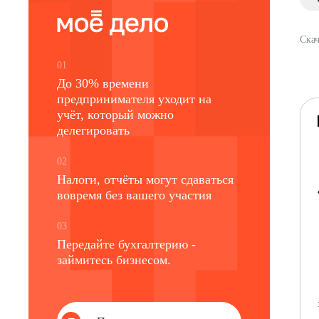
Скач
01
До 30% времени
предпринимателя уходит на
учёт, который можно
делегировать
02
Налоги, отчёты могут сдаваться
вовремя без вашего участия
03
Передайте бухгалтерию -
займитесь бизнесом.