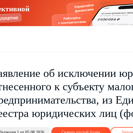
ективной
аявление об исключении юр
тнесенного к субъекту мало
редпринимательства, из Ед
еестра юридических лиц (ф
Редакция 1 от 05.08.2026
Скачать пустой бланк
Запол