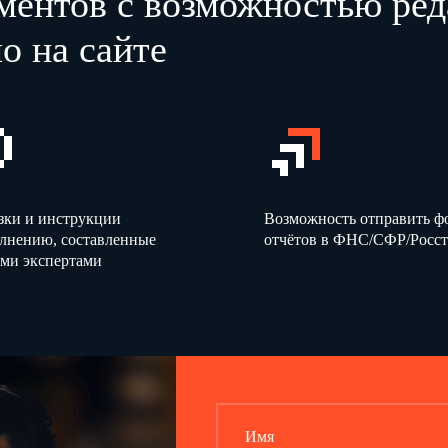
ментов с возможностью ред
о на сайте
Стр.
Сведения о заявителе
1.
Заявителем является
1 – учредитель (участник) юридического лица
зки и инструкции
Возможность отправить 
2 – руководитель юридического лица – учредителя (участника)
олнению, составленные
отчётов в ФНС/СФР/Росст
ми экспертами
2.
Сведения о юридическом лице
ОГРН1
ИНН2
Полное наименование
иностранного юридического лица в русской транскрипции
Имя