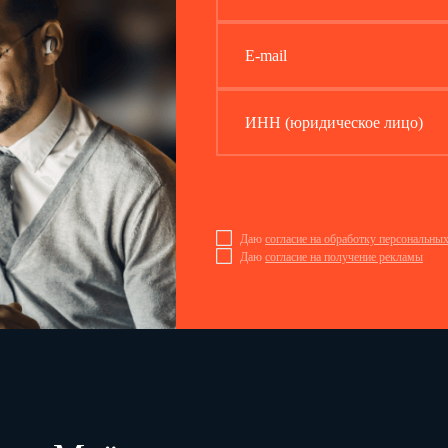
E-mail
3.
Сведения о заявителе
Фамилия, имя, отчество (при наличии)
ИНН (юридическое лицо)
(в русской транскрипции для иностранного гражданина и лица без гражданства)
Фамилия
Имя
Отчество
(при наличии)
Даю
согласие на обработку персональны
ИНН (при наличии)
Даю
согласие на получение рекламы
Сведения о рождении
.
.
Дата рождения
Место рождения3
Сведения о документе, удостоверяющем личность
Вид документа