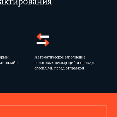
актирования
Форма N Р19001
Лист А заявления
страница 1
формы
Автоматическое заполнение
ат онлайн
налоговых деклараций и проверка
checkXML перед отправкой