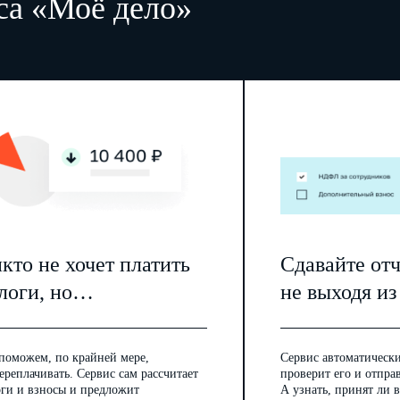
са «Моё дело»
(код)
Серия и номер документа
.
.
Дата выдачи
1 Указывается в отношении российского юридического лица.
2 В отношении иностранного юридического лица указывается при наличии.
3 Указывается в отношении гражданина Российской Федерации.
кто не хочет платить
Сдавайте от
логи, но…
не выходя из
поможем, по крайней мере,
Сервис автоматически
ереплачивать. Сервис сам рассчитает
проверит его и отпра
оги и взносы и предложит
А узнать, принят ли в