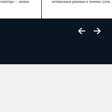
инспектора — можно
оптимальное решение в течение суток.
Форма N Р19001
Лист А заявления
страница 2
 64 Гражданского кодекса
удовым законодательством
ности юридического лица, и
го государственного реестра
тренных законодательством