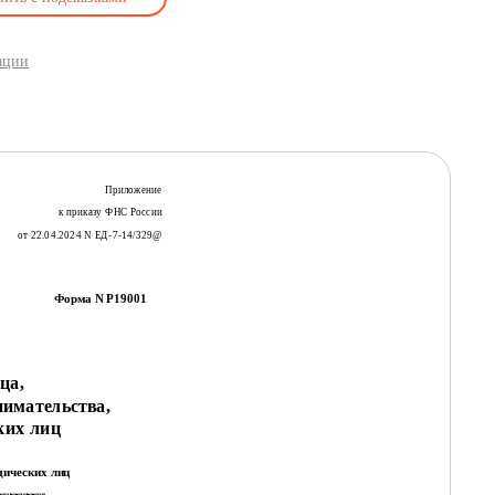
ации
Приложение
к приказу ФНС России
от 22.04.2024 N ЕД-7-14/329@
Форма N Р19001
ца,
нимательства,
ких лиц
дических лиц