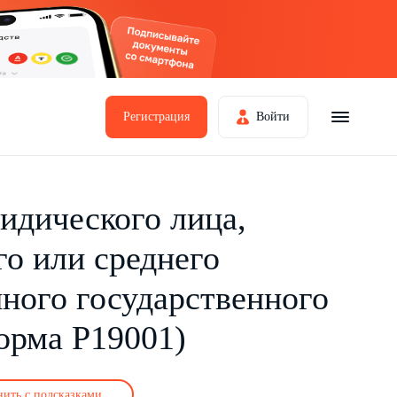
Регистрация
Войти
идического лица,
го или среднего
иного государственного
орма Р19001)
нить с подсказками