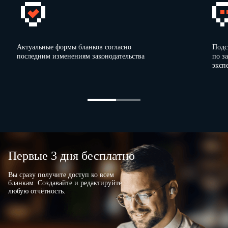
Актуальные формы бланков согласно
Подс
последним изменениям законодательства
по з
эксп
Первые 3 дня бесплатно
Вы сразу получите доступ ко всем
бланкам. Создавайте и редактируйте
любую отчётность.