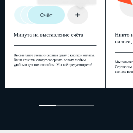
Минута на выставление счёта
Никто н
налоги
Выставляйте счета из сервиса сразу с кнопкой оплаты.
Ваши клиенты смогут совершать оплату любым
Мы поможем,
удобным для них способом. Мы всё предусмотрели!
Сервис сам 
вам все воз