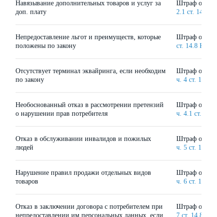
Навязывание дополнительных товаров и услуг за
Штраф от 200
доп. плату
2.1 ст. 14.8 
Непредоставление льгот и преимуществ, которые
Штраф от 500
положены по закону
ст. 14.8 КоА
Отсутствует терминал эквайринга, если необходим
Штраф от 15 
по закону
ч. 4 ст. 14.8
Необоснованный отказ в рассмотрении претензий
Штраф от 15 
о нарушении прав потребителя
ч. 4.1 ст. 14
Отказ в обслуживании инвалидов и пожилых
Штраф от 30 
людей
ч. 5 ст. 14.8
Нарушение правил продажи отдельных видов
Штраф от 30 
товаров
ч. 6 ст. 14.8
Отказ в заключении договора с потребителем при
Штраф от 5 0
непредоставлении им персональных данных, если
7 ст. 14.8 К