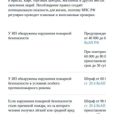
в офисах, кафе, торговых центрах, магазинах и других местах
скопления людей. Несоблюдение правил создаёт
потенциальную опасность для жизни, поэтому МЧС РФ
регулярно проводит плановые и внеплановые проверки.
У ИП обнаружены нарушения пожарной
Предупреждение и
безопасности
от 40 000 до 60 00
КоАП РФ
При повторном на
60 000 до 80 000 ₽
приостановление д
срок до 30 суток
У ИП обнаружены нарушения пожарной
Штраф от 60 000 до
безопасности в условиях особого
ст. 20.4 КоАП РФ
противопожарного режима
Если нарушения пожарной безопасности
Штраф от 90 000 до
стали причиной пожара, из-за которого
ст. 20.4 КоАП РФ
и
человек получил лёгкий или средний вред
приостановление д