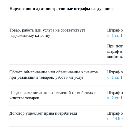
Нарушения и административные штрафы следующие:
Товар, работа или услуга не соответствует
Штраф от 10 
надлежащему качеству
ч. 1 ст. 14.4
При повторн
штраф от 15 0
конфискацией
Обсчёт, обмеривание или обвешивание клиентов
Штраф от 10 
при реализации товаров, работ или услуг
ч. 1 ст. 14.7
Предоставление ложных сведений о свойствах и
Штраф от 12 
качестве товаров
ч. 2 ст. 14.7
Договор ущемляет права потребителя
Штраф от 100
ст. 14.8 КоА