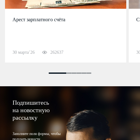
Арест зарплатного счёта
С
30 марта’26
262637
3
Подпишитесь
на новостную
рассылку
Заполните поля формы, чтобы
получать новости