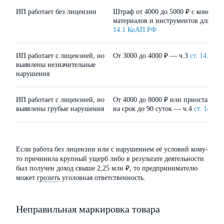
ИП работает без лицензии
Штраф от 4000 до 5000 ₽ с конфиск
материалов и инструментов для пр
14.1 КоАП РФ
ИП работает с лицензией, но
От 3000 до 4000 ₽ — ч.3
ст. 14.1 К
выявлены незначительные
нарушения
ИП работает с лицензией, но
От 4000 до 8000 ₽ или приостановл
выявлены грубые нарушения
на срок до 90 суток — ч.4
ст. 14.1 
Если работа без лицензии или с нарушением её условий кому-
то причинила крупный ущерб либо в результате деятельности
был получен доход свыше 2,25 млн ₽, то предпринимателю
может
грозить
уголовная ответственность.
Неправильная маркировка товара