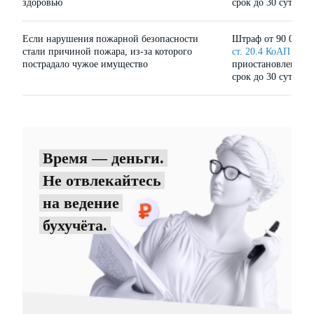
здоровью
срок до 30 суток
Если нарушения пожарной безопасности
Штраф от 90 000 до
стали причиной пожара, из-за которого
ст. 20.4 КоАП РФ
и
пострадало чужое имущество
приостановление д
срок до 30 суток
Время — деньги.
Не отвлекайтесь
на ведение
бухучёта.