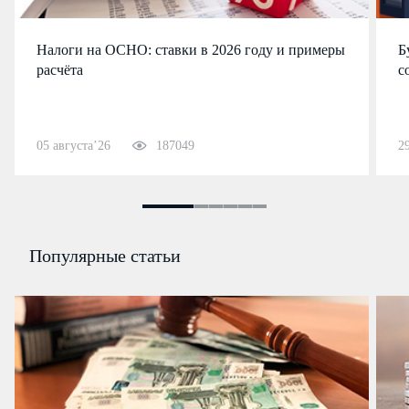
Налоги на ОСНО: ставки в 2026 году и примеры
Б
расчёта
с
05 августа’26
187049
2
Популярные статьи