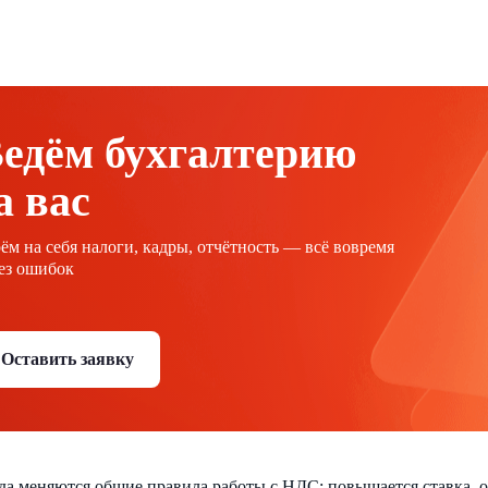
едём бухгалтерию
а вас
ём на себя налоги, кадры, отчётность — всё вовремя
ез ошибок
Оставить заявку
ода меняются общие правила работы с НДС: повышается ставка, 