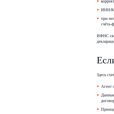
коррек
ИНН/К
при не
счёта-
ИФНС све
деклараци
Есл
Здесь схе
Агент 
Данные
догово
Принци