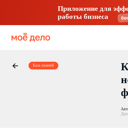
Приложение для эфф
работы бизнеса
К
База знаний
н
ф
Авт
Дат