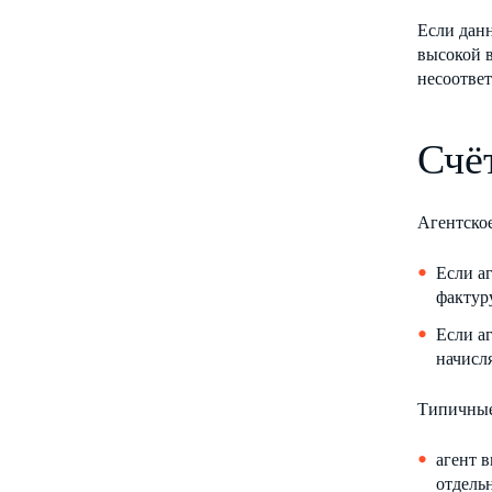
Если данн
высокой в
несоответ
Счё
Агентское
Если а
фактур
Если а
начисля
Типичные
агент 
отдель