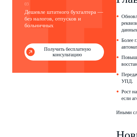
03
Дешевле штатного бухгалтера —
Обновл
без налогов, отпусков и
реквиз
больничных
данных
Более 
автома
Получить бесплатную
консультацию
Повыше
восстан
Переда
УПД.
Рост н
если а
Иными сло
Нов