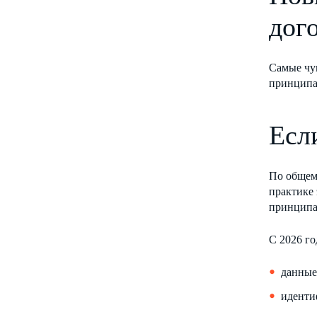
дог
Самые чу
принципа
Есл
По общему
практике 
принципа
С 2026 го
данные
иденти