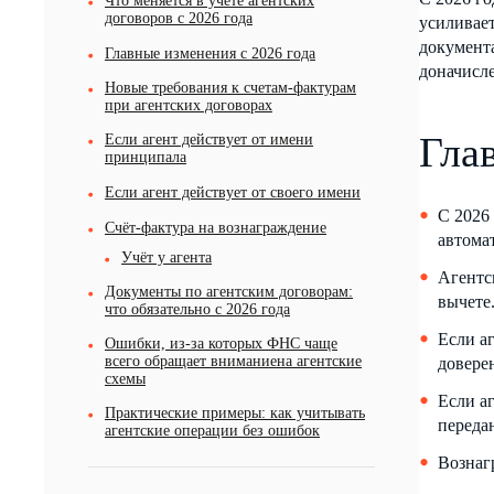
Что меняется в учёте агентских
договоров с 2026 года
усиливает
документа
Главные изменения с 2026 года
доначисле
Новые требования к счетам-фактурам
при агентских договорах
Гла
Если агент действует от имени
принципала
Если агент действует от своего имени
С 2026
Счёт-фактура на вознаграждение
автома
Учёт у агента
Агентс
Документы по агентским договорам:
вычете
что обязательно с 2026 года
Если а
Ошибки, из-за которых ФНС чаще
всего обращает вниманиена агентские
довере
схемы
Если а
Практические примеры: как учитывать
переда
агентские операции без ошибок
Вознаг