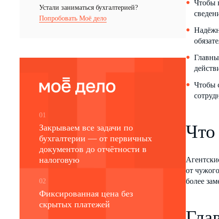
Чтобы 
Устали заниматься бухгалтерией?
сведен
Попробовать Моё дело
Надёжн
обязат
Главны
действ
Чтобы 
сотруд
01
Что 
Закрываем все задачи по
бухгалтерии — от первичных
документов до отчётности в
налоговую
Агентски
от чужого
более зам
02
Фиксированная цена без
скрытых платежей
Гла