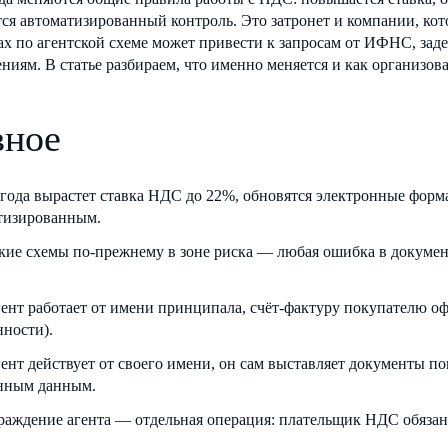
ся автоматизированный контроль. Это затронет и компании, ко
х по агентской схеме может привести к запросам от ИФНС, заде
ниям. В статье разбираем, что именно меняется и как организова
вное
 года вырастет ставка НДС до 22%, обновятся электронные форм
тизированным.
кие схемы по-прежнему в зоне риска — любая ошибка в документ
.
гент работает от имени принципала, счёт-фактуру покупателю оф
нности).
гент действует от своего имени, он сам выставляет документы 
нным данным.
раждение агента — отдельная операция: плательщик НДС обязан 