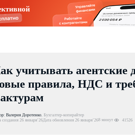
ективной
ак учитывать агентские д
овые правила, НДС и тре
актурам
ор:
Валерия Доротенко
,
Бухгалтер-копирайтер
8 минут
а создания 26 января’26
Дата обновления 26 января’26
41526