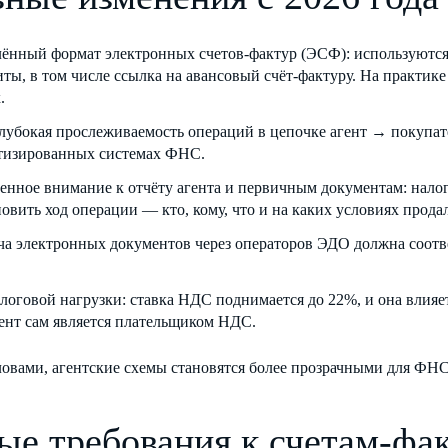
ённый формат электронных счетов-фактур (ЭСФ): используются
иты, в том числе ссылка на авансовый счёт-фактуру. На практик
.
глубокая прослеживаемость операций в цепочке агент → покупа
тизированных системах ФНС.
нное внимание к отчёту агента и первичным документам: нало
овить ход операции — кто, кому, что и на каких условиях продал
ча электронных документов через операторов ЭДО должна соотв
алоговой нагрузки: ставка НДС поднимается до 22%, и она влияе
гент сам является плательщиком НДС.
вами, агентские схемы становятся более прозрачными для ФНС,
ые требования к счетам-фак