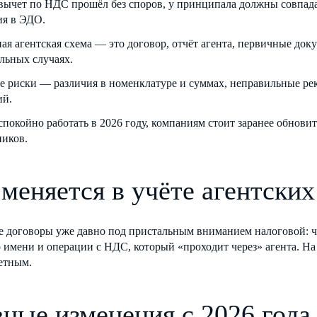
вычет по НДС прошёл без споров, у принципала должны совпадать
ия в ЭДО.
ая агентская схема — это договор, отчёт агента, первичные док
ельных случаях.
е риски — различия в номенклатуре и суммах, неправильные рек
ий.
спокойно работать в 2026 году, компаниям стоит заранее обнови
ников.
меняется в учёте агентских
е договоры уже давно под пристальным вниманием налоговой: ч
 имени и операции с НДС, который «проходит через» агента. Н
етным.
вные изменения с 2026 года