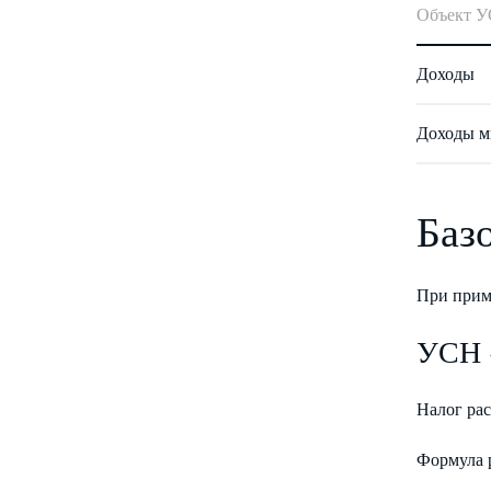
Объект 
Доходы
Доходы м
Баз
При прим
УСН 
Налог рас
Формула р