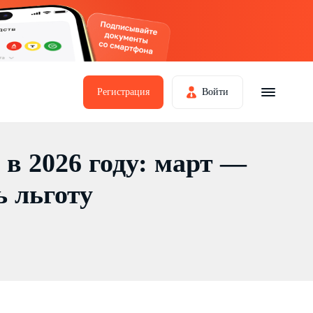
Регистрация
Войти
в 2026 году: март —
ь льготу