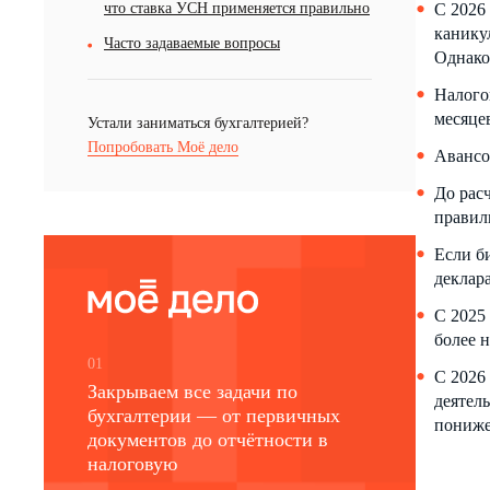
что ставка УСН применяется правильно
С 2026
канику
Часто задаваемые вопросы
Однако 
Налого
месяце
Устали заниматься бухгалтерией?
Попробовать Моё дело
Авансо
До рас
правил
Если б
деклар
С 2025
более н
01
С 2026
Закрываем все задачи по
деятел
бухгалтерии — от первичных
пониже
документов до отчётности в
налоговую