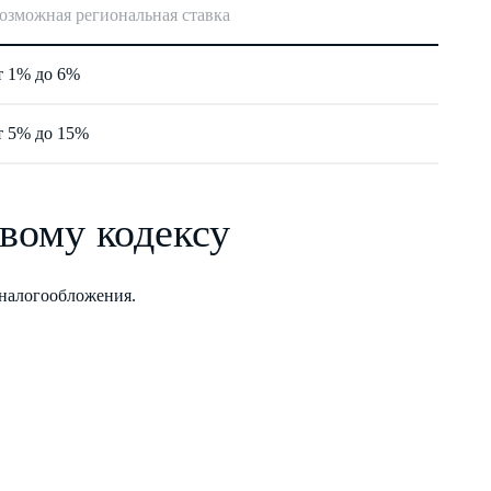
озможная региональная ставка
т 1% до 6%
т 5% до 15%
вому кодексу
налогообложения.