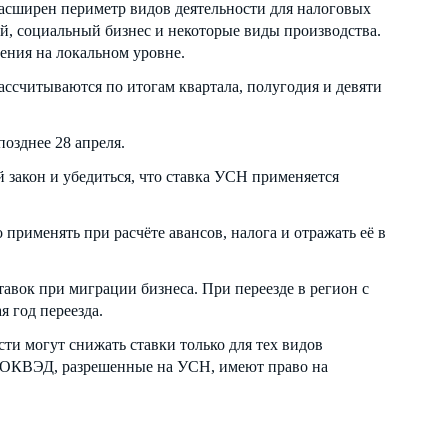
расширен периметр видов деятельности для налоговых
, социальный бизнес и некоторые виды производства.
нения на локальном уровне.
ссчитываются по итогам квартала, полугодия и девяти
озднее 28 апреля.
 закон и убедиться, что ставка УСН применяется
применять при расчёте авансов, налога и отражать её в
авок при миграции бизнеса. При переезде в регион с
я год переезда.
ти могут снижать ставки только для тех видов
се ОКВЭД, разрешенные на УСН, имеют право на