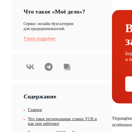
Что такое «Моё дело»?
Cервис онлайн-бухгалтерии
В
для предпринимателей.
з
Узнать подробнее
Бер
и б
Содержание
Главное
Упрощённ
Что такое региональные ставки УСН и
как они работают
особеннос