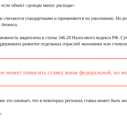
если объект «доходы минус расходы»
ки считаются стандартными и применяются по умолчанию. Но ре
 бизнеса.
можность закреплена в статье 346.20 Налогового кодекса РФ. С
ддерживать развитие отдельных отраслей экономики или стимул
не может повысить ставку выше федеральной, но м
ке это означает, что в некоторых регионах ставка может быть з
: