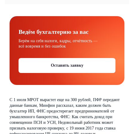
Ведём бухгалтерию за вас
Берём на себя налоги, кадры, отчётность —
всё вовремя и без ошибок
Оставить заявку
С 1 июля МРОТ вырастет еще на 300 рублей, ПФР передают
данные банкам, Минфин рассказал, каким должен быть
бухгалтер ИП, ФНС предостерегает предпринимателей от
умышленного банкротства, ФНС: Как считать доход при
совмещении ПСН и УСН, Недовольный работник может
призвать налоговую проверку, с 19 июня 2017 года ставка
рефинансирования ЦБ снижена до 9% годовых