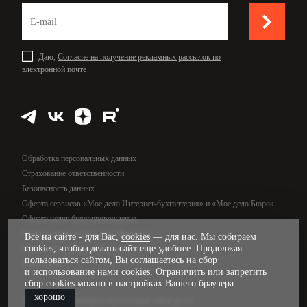
Даю,
Согласие на получение рекламных рассылок по
электронной почте
Обработка персональных данных
Страхование ответственности
Безопасность данных
Оферта сервисов «Моё дело Интернет-бухгалтерия» и «Моё дело Бюро»
Оферта услуг бухсопровождения
Оферта сервиса «Моё дело Финансы»
Всё на сайте - для Вас,
cookies
— для нас. Мы собираем
cookies, чтобы сделать сайт еще удобнее. Продолжая
Оферта услуг управленческого учёта
пользоваться сайтом, Вы соглашаетесь на сбор
Карта сайта
и использование нами cookies. Ограничить или запретить
сбор cookies можно в настройках Вашего браузера.
хорошо
© 2009—2026, интернет-бухгалтерия «Моё дело»