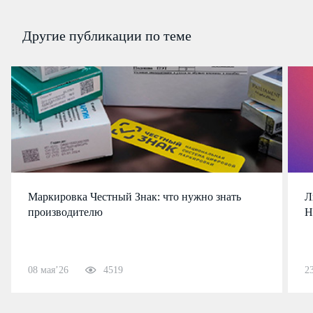
Другие публикации по теме
Маркировка Честный Знак: что нужно знать
Л
производителю
Н
08 мая’26
4519
2