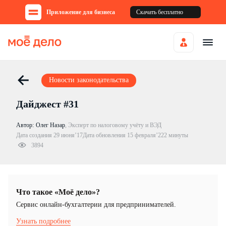
Приложение для бизнеса
Скачать бесплатно
Новости законодательства
Дайджест #31
Автор:
Олег Назар
,
Эксперт по налоговому учёту и ВЭД
Дата создания 29 июня’17
Дата обновления 15 февраля’22
2 минуты
3894
Что такое «Моё дело»?
Cервис онлайн-бухгалтерии для предпринимателей.
Узнать подробнее