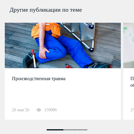
Другие публикации по теме
Производственная травма
П
о
26 мая’26
159086
2