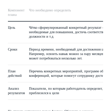
Компонент
Что необходимо определить
плана
Цель
Чётко сформулированный конкретный результат — ос
необходимые для повышения, достичь соответствия у
должности и т.д.
Сроки
Период времени, необходимый для достижения цели. 
Например, освоить навык можно за пару месяцев, а 
может потребоваться несколько лет.
План
Перечень конкретных мероприятий, программ обучения
действий
конференций, которые помогут сотруднику достичь ц
Анализ
Показатели, по которым работодатель определит, наск
результатов
приблизился к цели