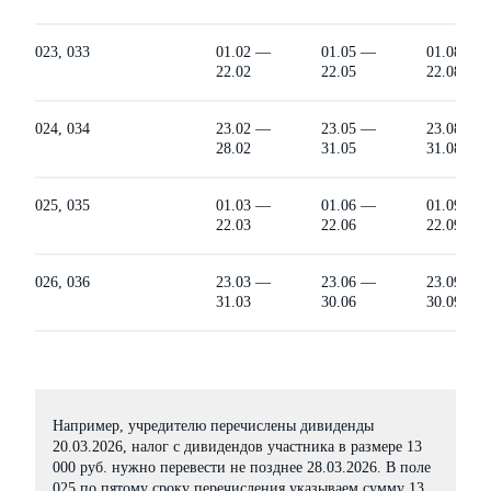
023, 033
01.02 —
01.05 —
01.08 —
22.02
22.05
22.08
024, 034
23.02 —
23.05 —
23.08 —
28.02
31.05
31.08
025, 035
01.03 —
01.06 —
01.09 —
22.03
22.06
22.09
026, 036
23.03 —
23.06 —
23.09 —
31.03
30.06
30.09
Например, учредителю перечислены дивиденды
20.03.2026, налог с дивидендов участника в размере 13
000 руб. нужно перевести не позднее 28.03.2026. В поле
025 по пятому сроку перечисления указываем сумму 13