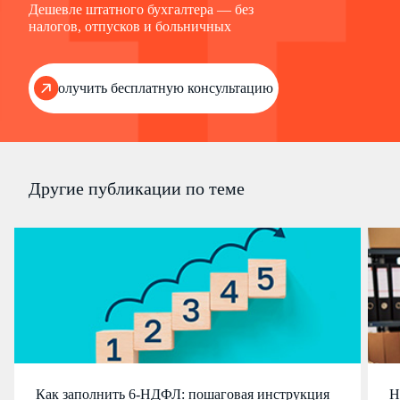
Дешевле штатного бухгалтера — без
налогов, отпусков и больничных
Получить бесплатную консультацию
Другие публикации по теме
Как заполнить 6-НДФЛ: пошаговая инструкция
Н