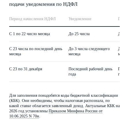
подачи уведомления по НДФЛ
Период начисления НДФЛ
Уведомление
Платё
С 1 по 22 число месяца
До 25 числа
До 28
С 23 числа по последний день
До 3 числа следующего
До 5 
месяца
месяца
месяц
С 23 по 31 декабря
Последний рабочий день
После
года
года
Для заполнения понадобятся коды бюджетной классификации
(КБК). Они необходимы, чтобы налоговая распознала, по
какой ставке облагается заявленный доход. Актуальные КБК на
2026 год установлены
Приказом Минфина России от
10.06.2025 N 70н
.