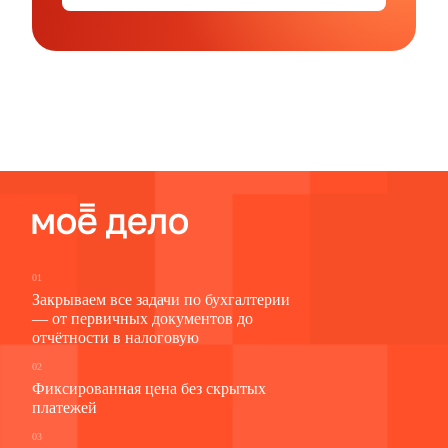
01
Закрываем все задачи по бухгалтерии
— от первичных документов до
отчётности в налоговую
02
Фиксированная цена без скрытых
платежей
03