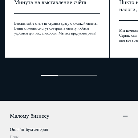
Минута на выставление счёта
Никто н
налоги
Выставляйте счета из сервиса сразу с кнопкой оплаты.
Ваши клиенты смогут совершать оплату любым
Мы поможем,
удобным для них способом. Мы всё предусмотрели!
Сервис сам 
вам все воз
Малому бизнесу
Онлайн-бухгалтерия
Цены