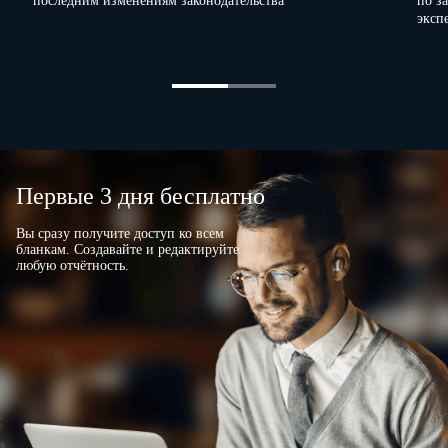
последним изменениям законодательства
по з
эксп
Первые 3 дня бесплатно
Вы сразу получите доступ ко всем
бланкам. Создавайте и редактируйте
любую отчётность.