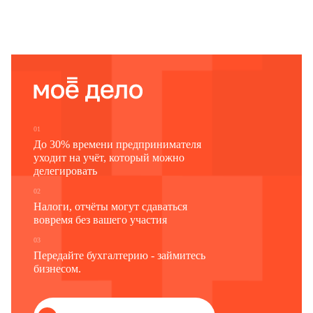
01
До 30% времени предпринимателя
уходит на учёт, который можно
делегировать
02
Налоги, отчёты могут сдаваться
вовремя без вашего участия
03
Передайте бухгалтерию - займитесь
бизнесом.