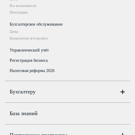
Все возможности
Интеграции
Бухгалтерское обслуживание
Цены
Калькулятор аутсорсинга
Управленческий учёт
Регистрация бизнеса
Налоговая реформа 2026
Бухгалтеру
Онлайн-бухгалтерия
Цены
База знаний
Бюро
Цены