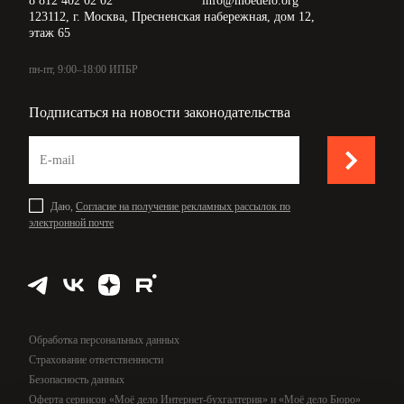
8 812 402 02 02
info@moedelo.org
123112, г. Москва, Пресненская набережная, дом 12,
этаж 65
пн-пт, 9:00–18:00 ИПБР
Подписаться на новости законодательства
Даю,
Согласие на получение рекламных рассылок по
электронной почте
Обработка персональных данных
Страхование ответственности
Безопасность данных
Оферта сервисов «Моё дело Интернет-бухгалтерия» и «Моё дело Бюро»