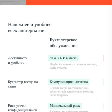
Надёжнее и удобнее
всех альтернатив
Бухгалтерское
Бух
обслуживание
в ш
Доступность
от 4 606 ₽ в месяц
от 3
и удобство
Подберём команду специалистов под
Вы на
вашу отрасль
огра
опыт
Бухгалтер всегда на
Коммуникация налажена
Ком
связи
С вами всегда на связи бизнес-
Но бу
ассистент как единое окно входа по
в дек
всем вопросам
Риск утечки
Минимальный риск
Сре
конфиденциальной
Работаем по договору оферты,
Сотру