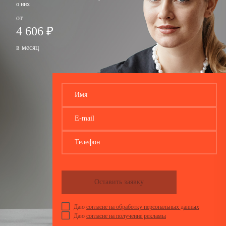
о них
от
4 606 ₽
в месяц
Имя
E-mail
Телефон
Оставить заявку
Даю
согласие на обработку персональных данных
Даю
согласие на получение рекламы