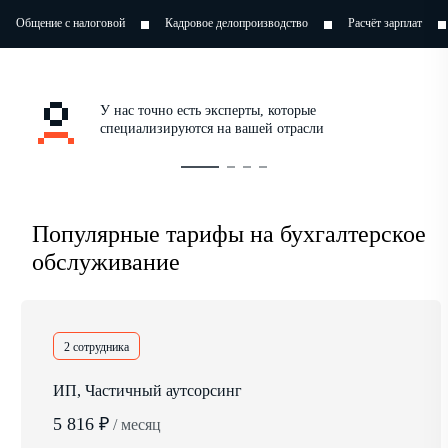
й
Кадровое делопроизводство
Расчёт зарплат
Оптимизация налого
У нас точно есть эксперты, которые
специализируются на вашей отрасли
Популярные тарифы на бухгалтерское
обслуживание
2 сотрудника
ИП, Частичный аутсорсинг
5 816 ₽
/ месяц