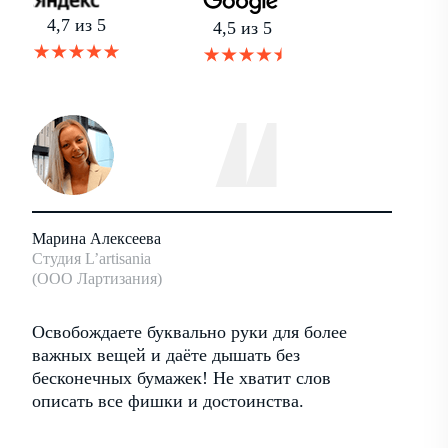
4,7 из 5
4,5 из 5
Марина Алексеева
Андрей
Студия L’artisania
Основат
(ООО Лартизания)
Антхил
ать
Освобождаете буквально руки для более
Хороши
ими
важных вещей и даёте дышать без
работа
бесконечных бумажек! Не хватит слов
достои
описать все фишки и достоинства.
регуля