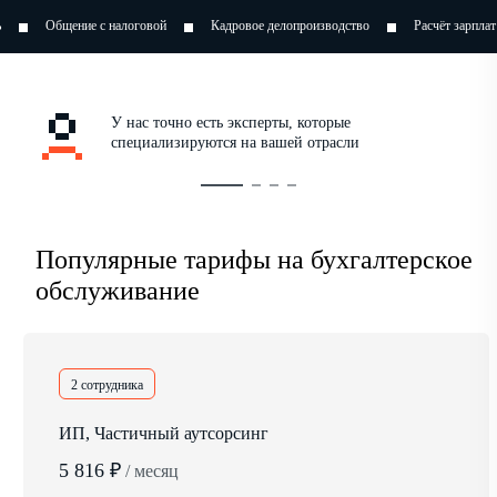
алоговой
Кадровое делопроизводство
Расчёт зарплат
Оптимизация 
У нас точно есть эксперты, которые
специализируются на вашей отрасли
Популярные тарифы на бухгалтерское
обслуживание
2 сотрудника
ИП, Частичный аутсорсинг
5 816 ₽
/ месяц