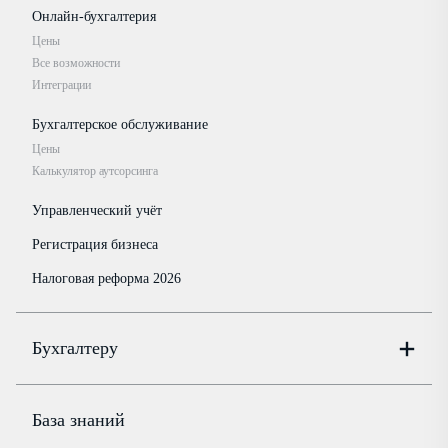
Онлайн-бухгалтерия
Цены
Все возможности
Интеграции
Бухгалтерское обслуживание
Цены
Калькулятор аутсорсинга
Управленческий учёт
Регистрация бизнеса
Налоговая реформа 2026
Бухгалтеру
Онлайн-бухгалтерия
Цены
База знаний