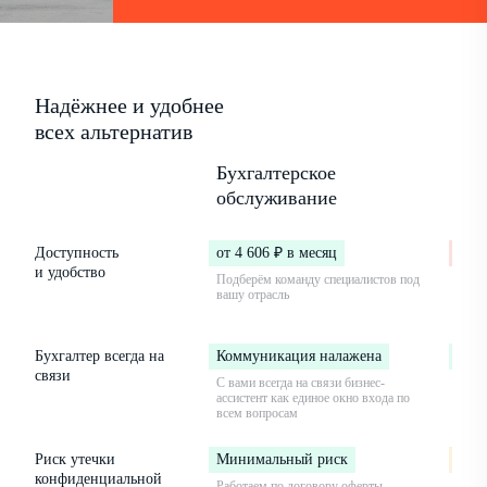
Надёжнее и удобнее
всех альтернатив
Бухгалтерское
Бух
обслуживание
в ш
Доступность
от 4 606 ₽ в месяц
от 3
и удобство
Подберём команду специалистов под
Вы на
вашу отрасль
огра
опыт
Бухгалтер всегда на
Коммуникация налажена
Ком
связи
С вами всегда на связи бизнес-
Но бу
ассистент как единое окно входа по
в дек
всем вопросам
Риск утечки
Минимальный риск
Сре
конфиденциальной
Работаем по договору оферты,
Сотру