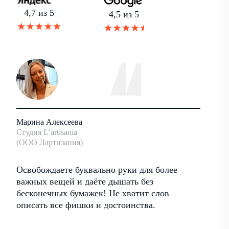
4,7 из 5
4,5 из 5
Марина Алексеева
Андрей
Студия L’artisania
Основат
(ООО Лартизания)
Антхил
ать
Освобождаете буквально руки для более
Хороши
ими
важных вещей и даёте дышать без
работа
бесконечных бумажек! Не хватит слов
достои
описать все фишки и достоинства.
регуля