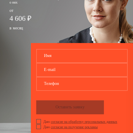
о них
от
4 606 ₽
в месяц
Имя
E-mail
Телефон
Оставить заявку
Даю
согласие на обработку персональных данных
Даю
согласие на получение рекламы