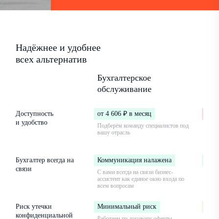
Надёжнее и удобнее
всех альтернатив
Бухгалтерское
Бух
обслуживание
в ш
Доступность
от 4 606 ₽ в месяц
от 3
и удобство
Подберём команду специалистов под
Вы на
вашу отрасль
огра
опыт
Бухгалтер всегда на
Коммуникация налажена
Ком
связи
С вами всегда на связи бизнес-
Но бу
ассистент как единое окно входа по
в дек
всем вопросам
Риск утечки
Минимальный риск
Сре
конфиденциальной
Работаем по договору оферты,
Сотру