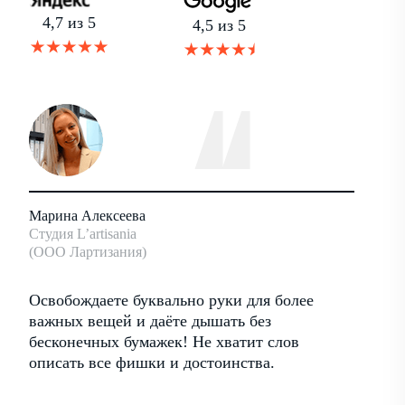
4,7 из 5
4,5 из 5
Марина Алексеева
Андрей
Студия L’artisania
Основат
(ООО Лартизания)
Антхил
ать
Освобождаете буквально руки для более
Хороши
ими
важных вещей и даёте дышать без
работа
бесконечных бумажек! Не хватит слов
достои
описать все фишки и достоинства.
регуля