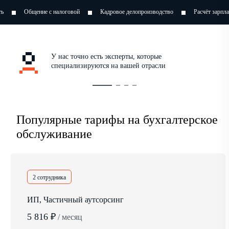
 налоговой
Кадровое делопроизводство
Расчёт зарплат
Оптимизаци
У нас точно есть эксперты, которые
специализируются на вашей отрасли
Популярные тарифы на бухгалтерское
обслуживание
2 сотрудника
ИП, Частичный аутсорсинг
5 816 ₽
/ месяц