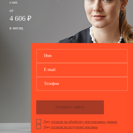
о них
от
4 606 ₽
в месяц
Имя
E-mail
Телефон
Оставить заявку
Даю
согласие на обработку персональных данных
Даю
согласие на получение рекламы