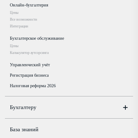
Онлайн-бухгалтерия
Цены
Все возможности
Интеграции
Бухгалтерское обслуживание
Цены
Калькулятор аутсорсинга
Управленческий учёт
Регистрация бизнеса
Налоговая реформа 2026
Бухгалтеру
Онлайн-бухгалтерия
Цены
База знаний