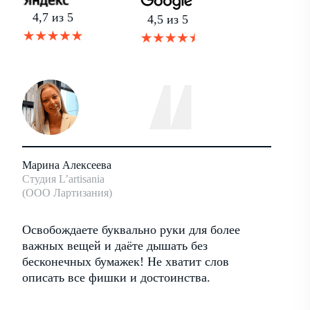
4,7 из 5
4,5 из 5
Марина Алексеева
Андрей
Студия L’artisania
Основат
(ООО Лартизания)
Антхил
ать
Освобождаете буквально руки для более
Хороши
ими
важных вещей и даёте дышать без
работа
бесконечных бумажек! Не хватит слов
достои
описать все фишки и достоинства.
регуля