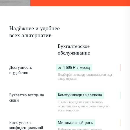
Надёжнее и удобнее
всех альтернатив
Бухгалтерское
Бух
обслуживание
в ш
Доступность
от 4 606 ₽ в месяц
от 3
и удобство
Подберём команду специалистов под
Вы на
вашу отрасль
огра
опыт
Бухгалтер всегда на
Коммуникация налажена
Ком
связи
С вами всегда на связи бизнес-
Но бу
ассистент как единое окно входа по
в дек
всем вопросам
Риск утечки
Минимальный риск
Сре
конфиденциальной
Работаем по договору оферты,
Сотру