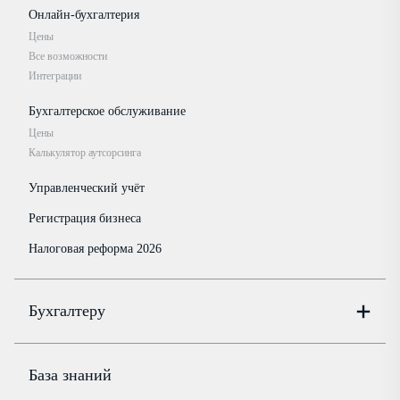
Онлайн-бухгалтерия
Цены
Все возможности
Интеграции
Бухгалтерское обслуживание
Цены
Калькулятор аутсорсинга
Управленческий учёт
Регистрация бизнеса
Налоговая реформа 2026
Бухгалтеру
Онлайн-бухгалтерия
Цены
База знаний