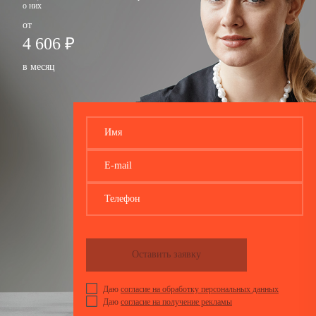
о них
от
4 606 ₽
в месяц
Имя
E-mail
Телефон
Оставить заявку
Даю
согласие на обработку персональных данных
Даю
согласие на получение рекламы