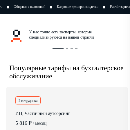
налоговой
Кадровое делопроизводство
Расчёт зарплат
Оптимизаци
У нас точно есть эксперты, которые
специализируются на вашей отрасли
Популярные тарифы на бухгалтерское
обслуживание
2 сотрудника
ИП, Частичный аутсорсинг
5 816 ₽
/ месяц