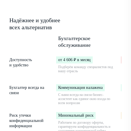
Надёжнее и удобнее
всех альтернатив
Бухгалтерское
Бух
обслуживание
в ш
Доступность
от 4 606 ₽ в месяц
от 3
и удобство
Подберём команду специалистов под
Вы на
вашу отрасль
огра
опыт
Бухгалтер всегда на
Коммуникация налажена
Ком
связи
С вами всегда на связи бизнес-
Но бу
ассистент как единое окно входа по
в дек
всем вопросам
Риск утечки
Минимальный риск
Сре
конфиденциальной
Работаем по договору оферты,
Сотру
информации
гарантируем конфиденциальность и
бухга
сохранение коммерческой тайны