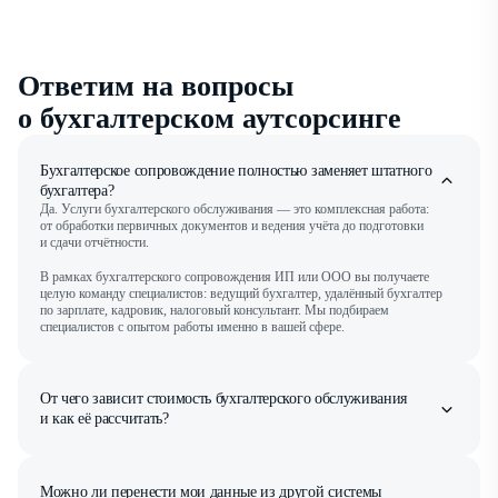
Ответим на вопросы
о бухгалтерском аутсорсинге
Бухгалтерское сопровождение полностью заменяет штатного
бухгалтера?
Да. Услуги бухгалтерского обслуживания — это комплексная работа:
от обработки первичных документов и ведения учёта до подготовки
и сдачи отчётности.
В рамках бухгалтерского сопровождения ИП или ООО вы получаете
целую команду специалистов: ведущий бухгалтер, удалённый бухгалтер
по зарплате, кадровик, налоговый консультант. Мы подбираем
специалистов с опытом работы именно в вашей сфере.
От чего зависит стоимость бухгалтерского обслуживания
и как её рассчитать?
Минимальный период подключения тарифов бухгалтерского
сопровождения — календарный квартал. Именно за этот срок
рассчитываются основные налоги и сдаётся отчётность (авансы по УСН,
налог на прибыль, НДС, страховые взносы).
Можно ли перенести мои данные из другой системы