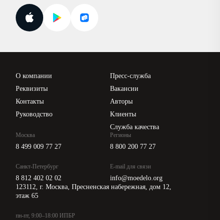
Госпроверки
Поиск ответа на вопрос
Новости законодательства
Вебинары ИПБР
Проверка контрагентов
Цены
О компании
Пресс-служба
Api для интеграции
Реквизиты
Вакансии
Контакты
Авторы
Руководство
Клиенты
Служба качества
Москва
Регионы
8 499 009 77 27
8 800 200 77 27
Санкт-Петербург
E-mail для связи
8 812 402 02 02
info@moedelo.org
123112, г. Москва, Пресненская набережная, дом 12,
этаж 65
пн-пт, 9:00–18:00 ИПБР