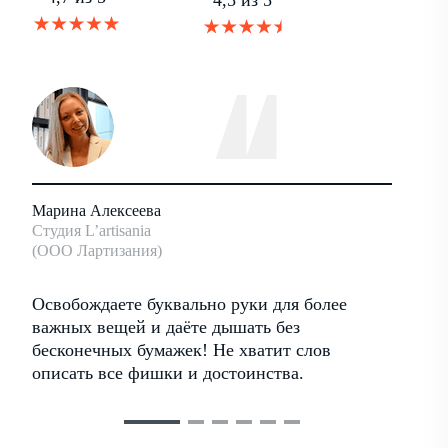
4,5 из 5
Марина Алексеева
Андрей
Студия L’artisania
Основат
(ООО Лартизания)
Антхил
ать
Освобождаете буквально руки для более
Хороши
ими
важных вещей и даёте дышать без
работа
бесконечных бумажек! Не хватит слов
достои
описать все фишки и достоинства.
регуля