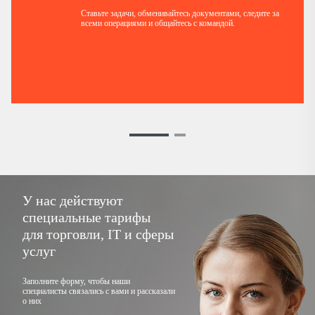
2
₽
общий ежемесячный оборот
млрд
общее количество сотрудников компаний, с
компаний, с которыми работает
общий ежемесячный оборот
Ставьте задачи, обменивайтесь документами, следите за
всеми операциями и общайтесь с командой.
которыми работает Мария
Алексей
компаний, с которыми работает
общий ежемесячный оборот
Ольга
компаний, с которыми работает
Вера
У нас действуют
специальные тарифы
для торговли, IT и сферы
услуг
Заполните форму, чтобы наши
специалисты связались с вами и рассказали
о них