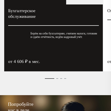
Бухгалтерское
О
обслуживание
Берём на себя бухгалтерию, считаем налоги, готовим
и сдаём отчётность, ведём кадровый учёт.
от 4 606 ₽ в мес.
о
Попробуйте
нас в деле