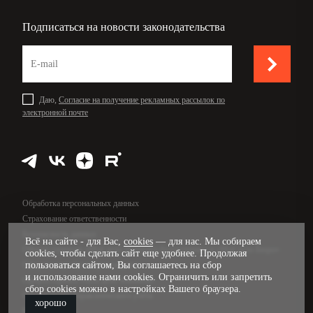
Подписаться на новости законодательства
Даю,
Согласие на получение рекламных рассылок по
электронной почте
Обработка персональных данных
Страхование ответственности
Безопасность данных
Всё на сайте - для Вас,
cookies
— для нас. Мы собираем
Оферта сервисов «Моё дело Интернет-бухгалтерия» и «Моё дело Бюро»
cookies, чтобы сделать сайт еще удобнее. Продолжая
Оферта услуг бухсопровождения
пользоваться сайтом, Вы соглашаетесь на сбор
и использование нами cookies. Ограничить или запретить
Оферта сервиса «Моё дело Финансы»
сбор cookies можно в настройках Вашего браузера.
Оферта услуг управленческого учёта
хорошо
Карта сайта