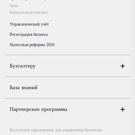
Цены
Калькулятор аутсорсинга
Управленческий учёт
Регистрация бизнеса
Налоговая реформа 2026
Бухгалтеру
Онлайн-бухгалтерия
Цены
База знаний
Бюро
Цены
Партнерские программы
Консультации по учёту и налогам
Правовая база
Для официальных представителей
База бланков
Бесплатное приложение для управления бизнесом
Курсы повышения квалификации
Для самозанятых