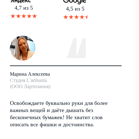
4,7 из 5
4,5 из 5
Марина Алексеева
Андрей
Студия L’artisania
Основат
(ООО Лартизания)
Антхил
ать
Освобождаете буквально руки для более
Хороши
ими
важных вещей и даёте дышать без
работа
бесконечных бумажек! Не хватит слов
достои
описать все фишки и достоинства.
регуля