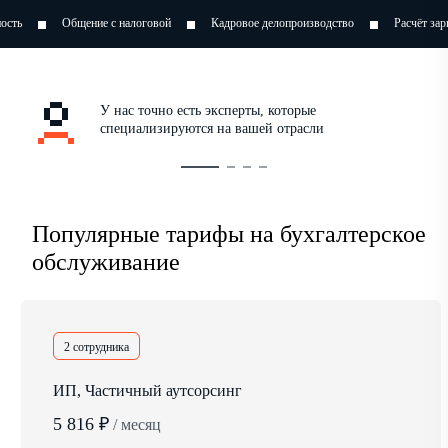
 с налоговой
Кадровое делопроизводство
Расчёт зарплат
Оптимиз
У нас точно есть эксперты, которые
специализируются на вашей отрасли
Популярные тарифы на бухгалтерское
обслуживание
2 сотрудника
ИП, Частичный аутсорсинг
5 816 ₽
/ месяц