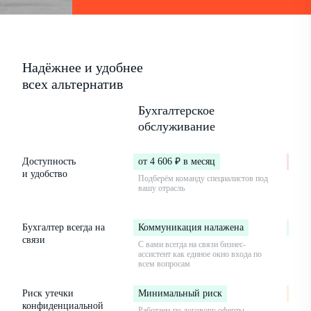
Надёжнее и удобнее
всех альтернатив
Бухгалтерское
Бух
обслуживание
в ш
Доступность
от 4 606 ₽ в месяц
от 3
и удобство
Подберём команду специалистов под
Вы на
вашу отрасль
огра
опыт
Бухгалтер всегда на
Коммуникация налажена
Ком
связи
С вами всегда на связи бизнес-
Но бу
ассистент как единое окно входа по
в дек
всем вопросам
Риск утечки
Минимальный риск
Сре
конфиденциальной
Работаем по договору оферты,
Сотру