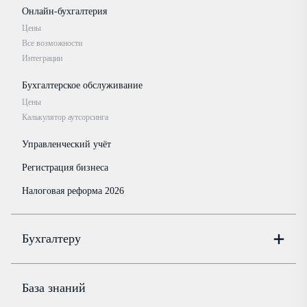
Онлайн-бухгалтерия
Цены
Все возможности
Интеграции
Бухгалтерское обслуживание
Цены
Калькулятор аутсорсинга
Управленческий учёт
Регистрация бизнеса
Налоговая реформа 2026
Бухгалтеру
Онлайн-бухгалтерия
Цены
База знаний