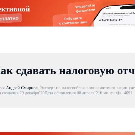
ективной
ак сдавать налоговую отч
ор:
Андрей Смирнов
,
Эксперт по налогообложению и автоматизации уче
6 минут
а создания 29 декабря’20
Дата обновления 08 апреля’21
4691