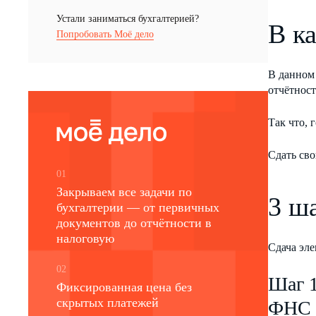
Устали заниматься бухгалтерией?
В к
Попробовать Моё дело
В данном 
отчётнос
Так что, 
Сдать св
01
Закрываем все задачи по
3 ш
бухгалтерии — от первичных
документов до отчётности в
налоговую
Сдача эле
02
Шаг 1
Фиксированная цена без
скрытых платежей
ФНС