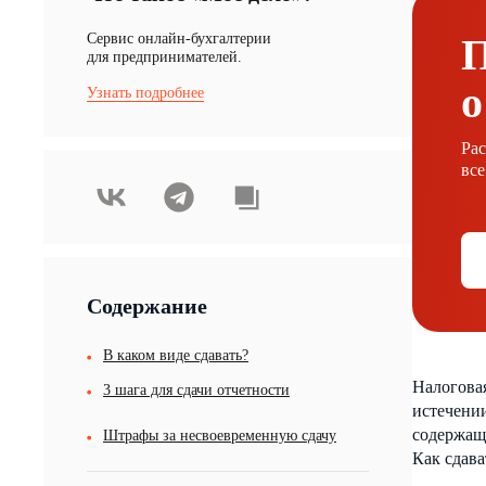
Cервис онлайн-бухгалтерии
для предпринимателей.
о
Узнать подробнее
Ра
все
Содержание
В каком виде сдавать?
Налоговая
3 шага для сдачи отчетности
истечении
содержащ
Штрафы за несвоевременную сдачу
Как сдава