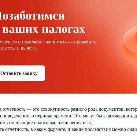
Позаботимся
 ваших налогах
ссчитаем и поможем сэкономить — применим
 льготы и вычеты
Оставить заявку
 отчётность — это совокупность разного рода документов, кото
 определённого периода времени. Это могут быть декларации, 
ие уточняющие налоговые начисления и тд.
ть отчетность, в каком формате, и какие последствия можно ожид