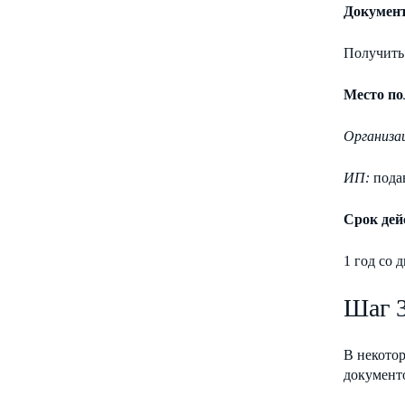
Документ
Получить
Место по
Организа
ИП:
подав
Срок дей
1 год со 
Шаг 3
В некото
документ