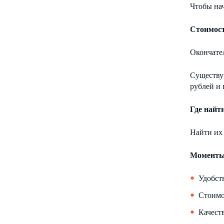
Чтобы нач
Стоимос
Окончател
Существу
рублей и
Где найт
Найти их
Моменты,
Удобст
Стоимо
Качест