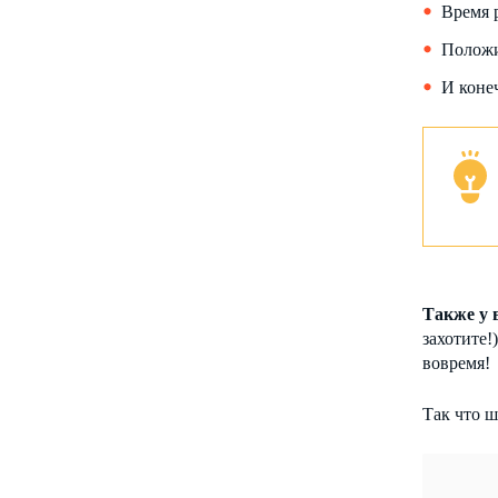
Время 
Положи
И конеч
Также у 
захотите!
вовремя!
Так что ш