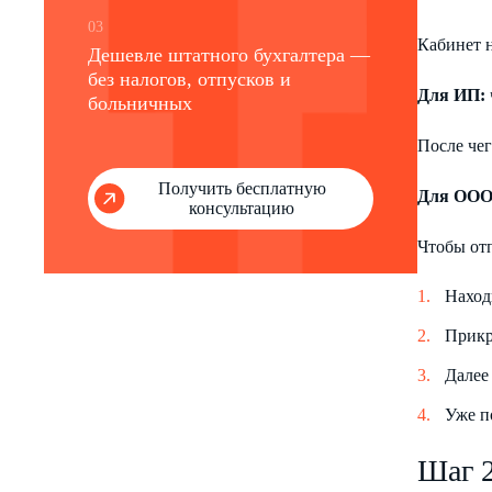
03
Кабинет н
Дешевле штатного бухгалтера —
без налогов, отпусков и
Для ИП:
больничных
После чег
Получить бесплатную
Для ООО 
консультацию
Чтобы от
Наход
Прикр
Далее
Уже п
Шаг 