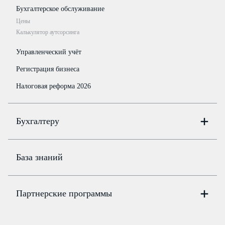
Бухгалтерское обслуживание
Цены
Калькулятор аутсорсинга
Управленческий учёт
Регистрация бизнеса
Налоговая реформа 2026
Бухгалтеру
Онлайн-бухгалтерия
Цены
База знаний
Бюро
Цены
Партнерские программы
Консультации по учёту и налогам
Правовая база
Для официальных представителей
База бланков