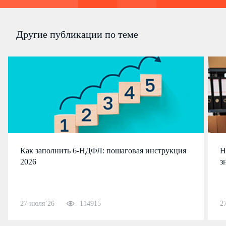
Другие публикации по теме
Как заполнить 6-НДФЛ: пошаговая инструкция
Н
2026
з
27 июля’26
114915
2