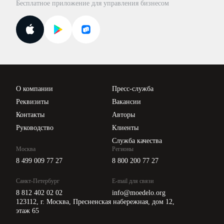
Бесплатное приложение для управления бизнесом
Курсы повышения квалификации
Для самозанятых
Госпроверки
Поиск ответа на вопрос
Новости законодательства
Вебинары ИПБР
Проверка контрагентов
Цены
О компании
Пресс-служба
Api для интеграции
Реквизиты
Вакансии
Контакты
Авторы
Руководство
Клиенты
Служба качества
Москва
Регионы
8 499 009 77 27
8 800 200 77 27
Санкт-Петербург
E-mail для связи
8 812 402 02 02
info@moedelo.org
123112, г. Москва, Пресненская набережная, дом 12,
этаж 65