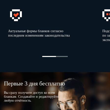
Актуальные формы бланков согласно
Подс
последним изменениям законодательства
по з
эксп
Первые 3 дня бесплатно
Вы сразу получите доступ ко всем
бланкам. Создавайте и редактируйте
любую отчётность.