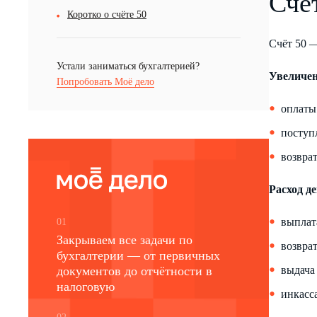
Счё
Коротко о счёте 50
Счёт 50 —
Устали заниматься бухгалтерией?
Увеличен
Попробовать Моё дело
оплаты
поступл
возвра
Расход д
выплат
01
Закрываем все задачи по
возвра
бухгалтерии — от первичных
документов до отчётности в
выдача
налоговую
инкасса