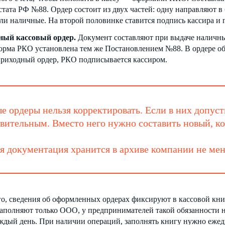
стата РФ №88. Ордер состоит из двух частей: одну направляют в 
ли наличные. На второй половинке ставится подпись кассира и 
ный кассовый ордер.
Документ составляют при выдаче наличны
 Форма РКО установлена тем же Постановлением №88. В ордере об
приходный ордер, РКО подписывается кассиром.
е ордеры нельзя корректировать. Если в них допус
вительным. Вместо него нужно составить новый, к
я документация хранится в архиве компании не мень
го, сведения об оформленных ордерах фиксируют в кассовой кн
аполняют только ООО, у предпринимателей такой обязанности н
дый день. При наличии операций, заполнять книгу нужно ежедн