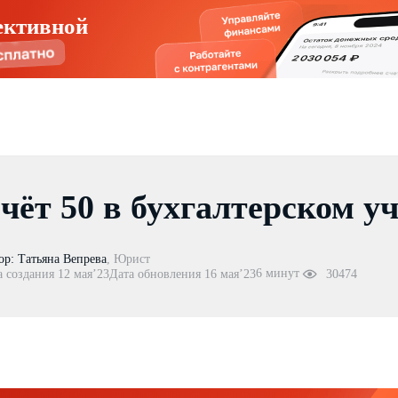
ективной
чёт 50 в бухгалтерском уч
ор:
Татьяна Вепрева
,
Юрист
6 минут
а создания 12 мая’23
Дата обновления 16 мая’23
30474