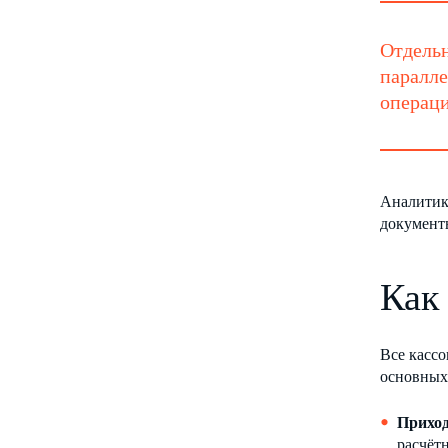
Отдельн
паралле
операци
Аналитику
документ
Как
Все касс
основных
Приход
расчёт