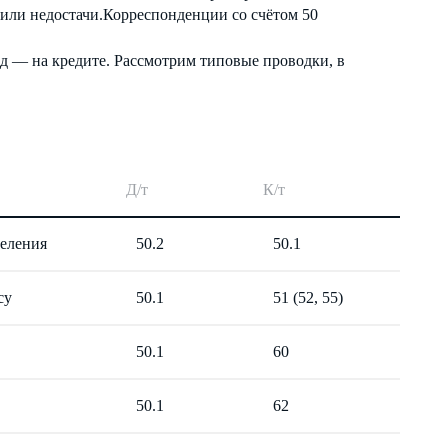
 или недостачи.Корреспонденции со счётом 50
од — на кредите. Рассмотрим типовые проводки, в
Д/т
К/т
деления
50.2
50.1
су
50.1
51 (52, 55)
50.1
60
50.1
62