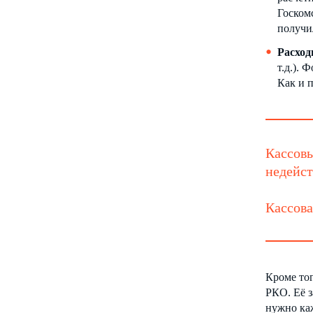
Госком
получи
Расход
т.д.).
Как и 
Кассовы
недейст
Кассова
Кроме то
РКО. Её з
нужно каж