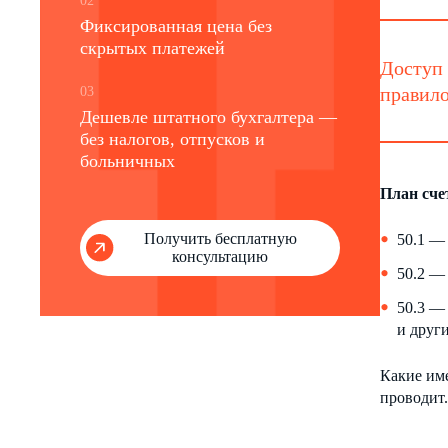
02
Фиксированная цена без
скрытых платежей
Доступ 
правило
03
Дешевле штатного бухгалтера —
без налогов, отпусков и
больничных
План сче
Получить бесплатную
50.1 —
консультацию
50.2 — 
50.3 —
и други
Какие име
проводит.