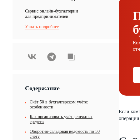
Cервис онлайн-бухгалтерии
П
для предпринимателей.
б
Узнать подробнее
Ком
отч
Содержание
Счёт 50 в бухгалтерском учёте:
особенности
Если комп
Как организовать учёт денежных
операции 
средств
Оборотно-сальдовая ведомость по 50
счёту