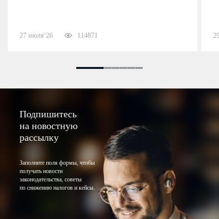
27 июля’26
114871
2
Подпишитесь
на новостную
рассылку
Заполните поля формы, чтобы
получать новости
законодательства, советы
по снижению налогов и кейсы.