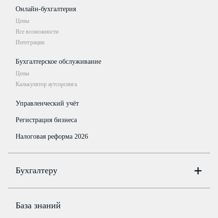
Онлайн-бухгалтерия
Цены
Все возможности
Интеграции
Бухгалтерское обслуживание
Цены
Калькулятор аутсорсинга
Управленческий учёт
Регистрация бизнеса
Налоговая реформа 2026
Бухгалтеру
Онлайн-бухгалтерия
Цены
База знаний