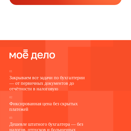
01
Закрываем все задачи по бухгалтерии
— от первичных документов до
отчётности в налоговую
02
Фиксированная цена без скрытых
платежей
03
Дешевле штатного бухгалтера — без
налогов, отпусков и больничных