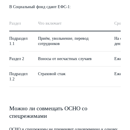
В Социальный фонд сдают ЕФС-1:
Раздел
Что включает
Срок
Подраздел
Приём, увольнение, перевод
На след
1.1
сотрудников
день
Раздел 2
Взносы от несчастных случаев
Ежекварт
Подраздел
Страховой стаж
Ежегодно
1.2
Можно ли совмещать ОСНО со
спецрежимами
ОСНО и спецрежимы не применяют одновременно к одному