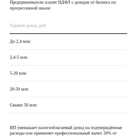
Предприниматели платят НДФЛ с доходов от бизнеса по
прогрессивной шкале:
Годовой доход, руб.
Став
До 2,4 млн
13%
2,4-5 млн
15%
5-20 млн
18%
20-50 млн
20%
Свыше 50 млн
22%
ИП уменьшает налогооблагаемый доход на подтверждённые
расходы или применяет профессиональный вычет 20% от