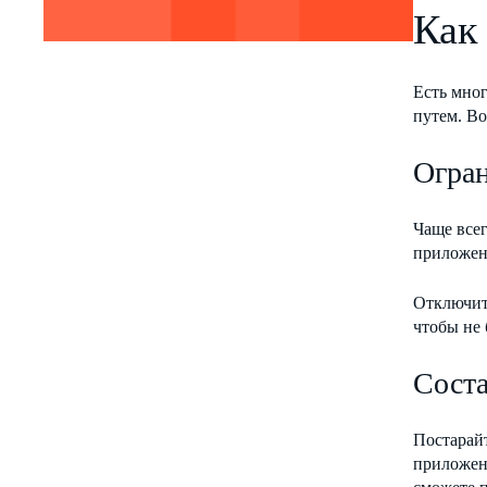
Как
Есть мног
путем. Во
Огран
Чаще все
приложен
Отключите
чтобы не 
Соста
Постарайт
приложени