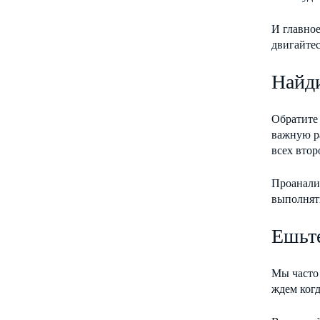
И главное
двигайтес
Найди
Обратите 
важную ра
всех втор
Проанализ
выполнят
Ешьте
Мы часто 
ждем когд