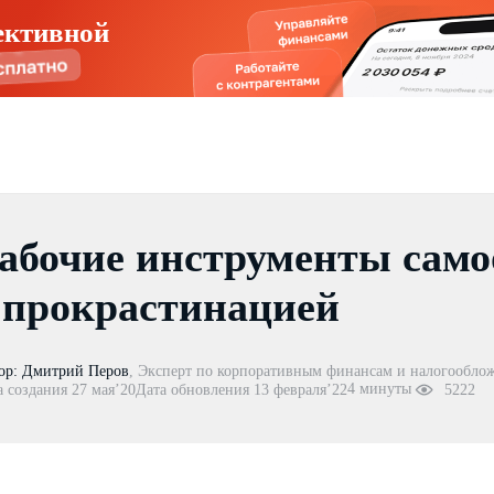
ективной
абочие инструменты само
 прокрастинацией
ор:
Дмитрий Перов
,
Эксперт по корпоративным финансам и налогообло
4 минуты
а создания 27 мая’20
Дата обновления 13 февраля’22
5222