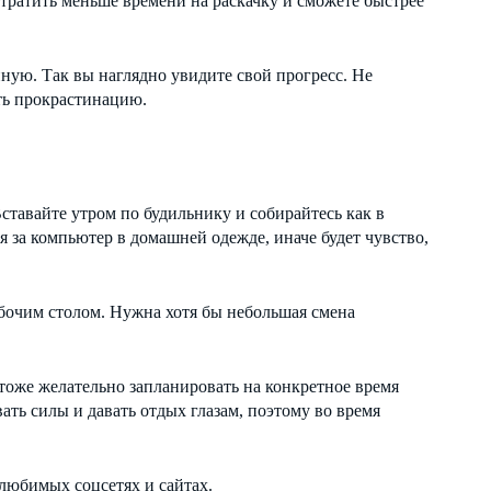
е тратить меньше времени на раскачку и сможете быстрее
ную. Так вы наглядно увидите свой прогресс. Не
ть прокрастинацию.
ставайте утром по будильнику и собирайтесь как в
 за компьютер в домашней одежде, иначе будет чувство,
абочим столом. Нужна хотя бы небольшая смена
 тоже желательно запланировать на конкретное время
ать силы и давать отдых глазам, поэтому во время
 любимых соцсетях и сайтах.