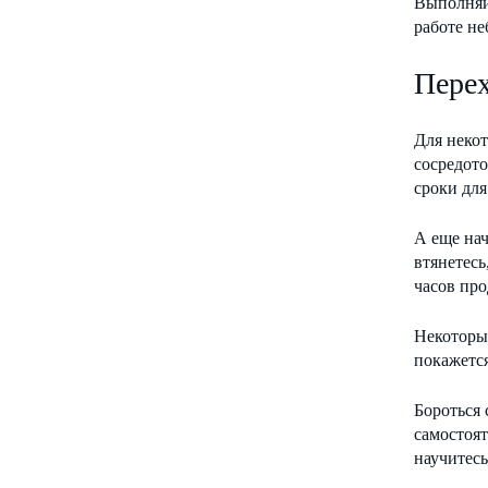
Выполняйт
работе не
Перех
Для некот
сосредото
сроки дл
А еще нач
втянетесь
часов пр
Некоторым
покажется
Бороться 
самостоят
научитесь