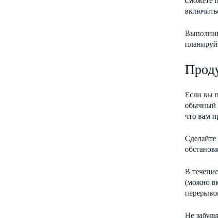
сможете п
включитьс
Выполнив 
планируй
Прод
Если вы п
обычный р
что вам п
Сделайте 
обстановк
В течение
(можно вк
перерывов
Не забудь