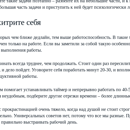
е такие задачи поэтапно – разбейте их на небольшие части, и к 
большая часть задачи и приступить к ней будет психологически л
итрите себя
орых чем ближе дедлайн, тем выше работоспособность. В такие 
чен только на работе. Если вы заметили за собой такую особенно
я выполнения работы.
инать всегда труднее, чем продолжать. Стоит один раз пересилить 
, и дело пойдет. Уговорите себя поработать минут 20-30, и вполн
одуктивной работы.
 помогает устанавливать таймер и непрерывно работать по 40-50
 неудобным, подберите другие отрезки времени – более длинные
с прокрастинацией очень тяжело, когда над душой не стоит стро
ельно. Универсальных советов нет, потому что все мы разные. П
 правильно выстраивать рабочий день.