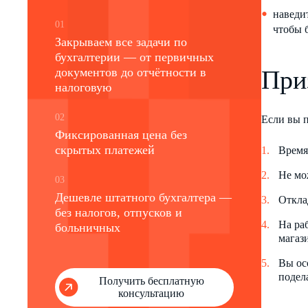
наведи
01
чтобы 
Закрываем все задачи по
бухгалтерии — от первичных
документов до отчётности в
При
налоговую
02
Если вы п
Фиксированная цена без
скрытых платежей
Время
Не мо
03
Дешевле штатного бухгалтера —
Откла
без налогов, отпусков и
На ра
больничных
магаз
Вы ос
подел
Получить бесплатную
консультацию