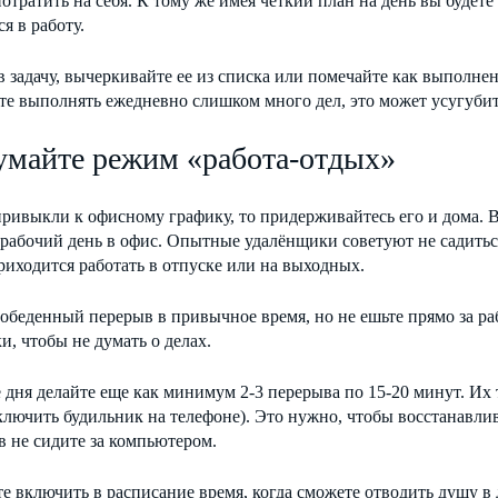
отратить на себя. К тому же имея четкий план на день вы будет
я в работу.
задачу, вычеркивайте ее из списка или помечайте как выполнен
те выполнять ежедневно слишком много дел, это может усугуби
умайте режим «работа-отдых»
ривыкли к офисному графику, то придерживайтесь его и дома. В
абочий день в офис. Опытные удалёнщики советуют не садиться
риходится работать в отпуске или на выходных.
обеденный перерыв в привычное время, но не ешьте прямо за р
и, чтобы не думать о делах.
 дня делайте еще как минимум 2-3 перерыва по 15-20 минут. Их
лючить будильник на телефоне). Это нужно, чтобы восстанавлив
 не сидите за компьютером.
те включить в расписание время, когда сможете отводить душу в