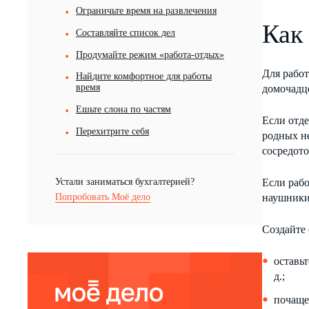
Ограничьте время на развлечения
Как
Составляйте список дел
Продумайте режим «работа-отдых»
Для работ
Найдите комфортное для работы
время
домочадце
Ешьте слона по частям
Если отде
Перехитрите себя
родных не
сосредото
Устали заниматься бухгалтерией?
Если рабо
Попробовать Моё дело
наушники
Создайте 
оставьт
д.;
почаще