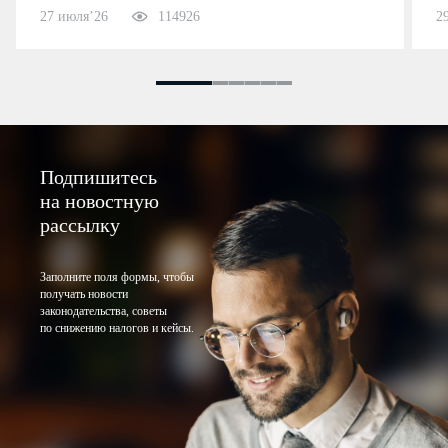
27 июля’26
114926
2
Подпишитесь
на новостную
рассылку
Заполните поля формы, чтобы
получать новости
законодательства, советы
по снижению налогов и кейсы.