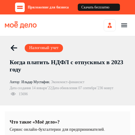
Приложение для бизнеса
Скачать бесплатно
Налоговый учет
Когда платить НДФЛ с отпускных в 2023
году
Автор:
Ильдар Мустафин
,
Экономист-финансист
Дата создания 14 января’22
Дата обновления 07 сентября’23
6 минут
15696
Что такое «Моё дело»?
Cервис онлайн-бухгалтерии для предпринимателей.