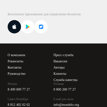
Консультации по учёту и налогам
Правовая база
Для официальных представителей
База бланков
Бесплатное приложение для управления бизнесом
Курсы повышения квалификации
Для самозанятых
Госпроверки
Поиск ответа на вопрос
Новости законодательства
Вебинары ИПБР
Проверка контрагентов
Цены
О компании
Пресс-служба
Api для интеграции
Реквизиты
Вакансии
Контакты
Авторы
Руководство
Клиенты
Служба качества
Москва
Регионы
8 499 009 77 27
8 800 200 77 27
Санкт-Петербург
E-mail для связи
8 812 402 02 02
info@moedelo.org