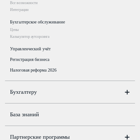
Все возможности
Интеграции
Бухгалтерское обслуживание
Цены
Калькулятор аутсорсинга
Управленческий учёт
Регистрация бизнеса
Налоговая реформа 2026
Бухгалтеру
Онлайн-бухгалтерия
Цены
База знаний
Бюро
Цены
Партнерские программы