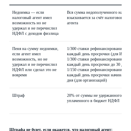
Недоимка — если
Вся сумма недополученного налога
налоговый агент имел
взыскивается за счёт налогового
возможность но не
агента
удержал и не перечислил
НДФЛ с доходов физлица
Пеня на сумму недоимки,
1/300 ставки рефинансирования ЦБ
если агент имел
каждый день просрочки (для ИП)
возможность, но не
1/300 ставки рефинансирования ЦБ
удержал и не перечислил
каждый день просрочки до 30 дней,
НДФЛ или сделал это не
1/150 ставки рефинансирования ЦБ
вовремя
каждый день просрочки начиная с 
дня (для организаций)
Штраф
20% от суммы не удержанного и не
уплаченного в бюджет НДФЛ
Штрафа не будет, если окажется, что налоговый агент: