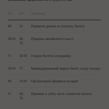
Д/т
К/т
Операция
60
51
Перевели деньги на покупку билета
50.03
60,
Приняли авиабилеты в кассу
76
71
50.03
Отдали билеты сотруднику
50.03
71
Командированный вернул билет, когда поездка не со
60
50.03
Организация оформила возврат
51
60,
Приняли к учёту часть стоимости билета
76