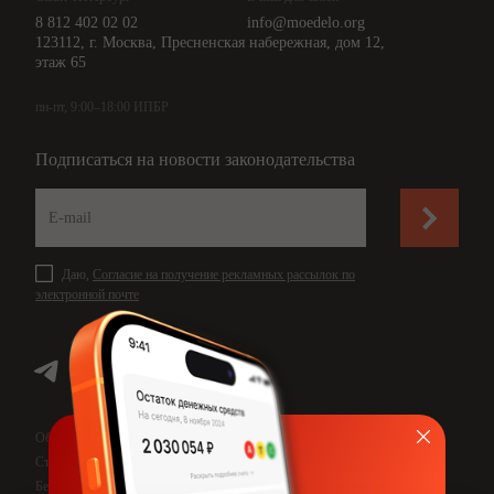
8 812 402 02 02
info@moedelo.org
123112, г. Москва, Пресненская набережная, дом 12,
этаж 65
пн-пт, 9:00–18:00 ИПБР
Подписаться на новости законодательства
Даю,
Согласие на получение рекламных рассылок по
электронной почте
Обработка персональных данных
Страхование ответственности
Безопасность данных