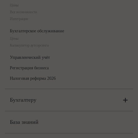
Цены
Все возможности
Интеграции
Бухгалтерское обслуживание
Цены
Калькулятор аутсорсинга
Управленческий учёт
Регистрация бизнеса
Налоговая реформа 2026
Бухгалтеру
Онлайн-бухгалтерия
Цены
База знаний
Бюро