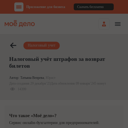
Приложение для бизнеса
Скачать бесплатно
Налоговый учет
Налоговый учёт штрафов за возврат
билетов
Автор:
Татьяна Вепрева
,
Юрист
Дата создания 29 декабря’23
Дата обновления 09 января’24
5 минут
14399
Что такое «Моё дело»?
Cервис онлайн-бухгалтерии для предпринимателей.