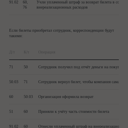
91.02
60,
Учли уплаченный штраф за возврат билета в состав
76
внереализационных расходов
Если билеты приобретал сотрудник, корреспонденции будут
такими:
Д/т
К/т
Операция
71
50
Сотрудник получил под отчёт деньги на покупку б
50.03
71
Сотрудник вернул билет, чтобы компания сама офо
60
50.03
Организация оформила возврат
51
60
Приняли к учёту часть стоимости билета
91.02
60
Отнесли уплаченный штраф на внереализационные