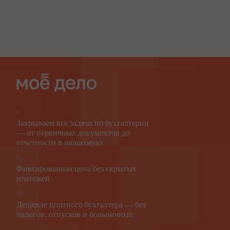
01
Закрываем все задачи по бухгалтерии
— от первичных документов до
отчётности в налоговую
02
Фиксированная цена без скрытых
платежей
03
Дешевле штатного бухгалтера — без
налогов, отпусков и больничных