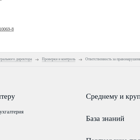
10069-8
ерального директора
Проверки и контроль
Ответственность за правонарушен
лтеру
Среднему и кру
ухгалтерия
База знаний