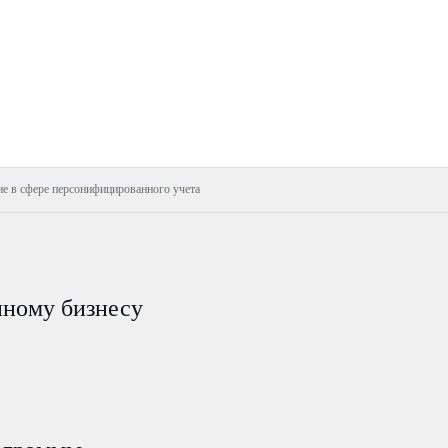
ие в сфере персонифицированного учета
пному бизнесу