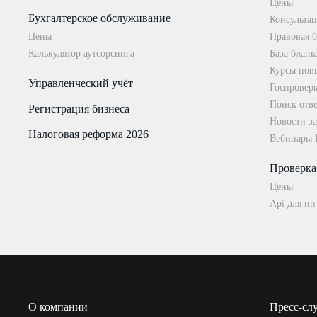
Цены
Бухгалтерское обслуживание
Консультац
Цены
Правовая б
Калькулятор аутсорсинга
База бланк
Курсы пов
Управленческий учёт
Госпровер
Поиск отве
Регистрация бизнеса
Новости за
Налоговая реформа 2026
Вебинары
Проверка
Цены
Api для ин
О компании
Пресс-сл