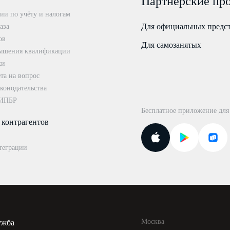
Партнерские пр
ии по учёту и налогам
Для официальных предс
аза
ов
Для самозанятых
ышения квалификации
ки
та на вопрос
конодательства
 ИПБР
Бесплатное приложение для
 контрагентов
теграции
Москва
ужба