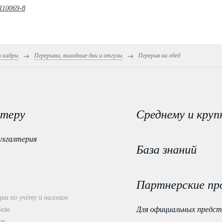
110069-8
и кадры
Перерывы, выходные дни и отгулы
Перерыв на обед
лтеру
Среднему и круп
ухгалтерия
База знаний
Партнерские пр
ии по учёту и налогам
Для официальных предс
база
ов