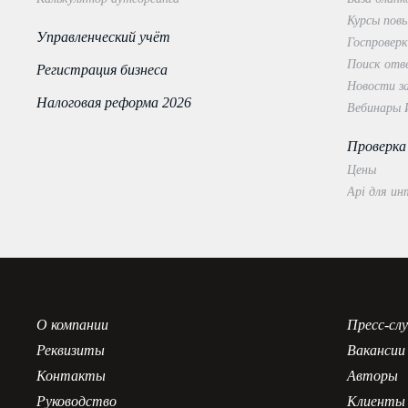
Курсы пов
Управленческий учёт
Госпровер
Поиск отв
Регистрация бизнеса
Новости з
Налоговая реформа 2026
Вебинары
Проверка
Цены
Api для ин
О компании
Пресс-сл
Реквизиты
Вакансии
Контакты
Авторы
Руководство
Клиенты