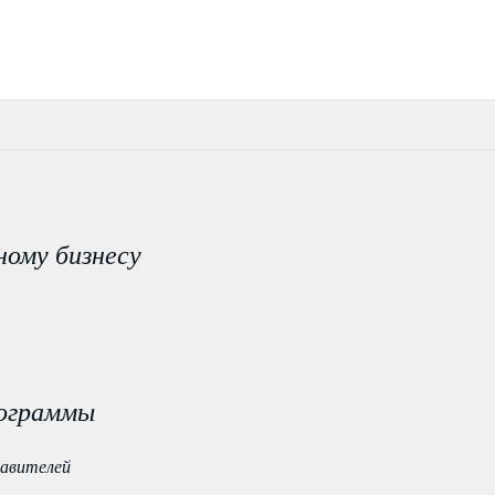
ному бизнесу
ограммы
тавителей