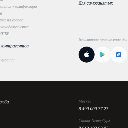
Для самозанятых
ышения квалификации
ки
ета на вопрос
аконодательства
 ИПБР
Бесплатное приложение для 
 контрагентов
теграции
Москва
ужба
8 499 009 77 27
Санкт-Петербург