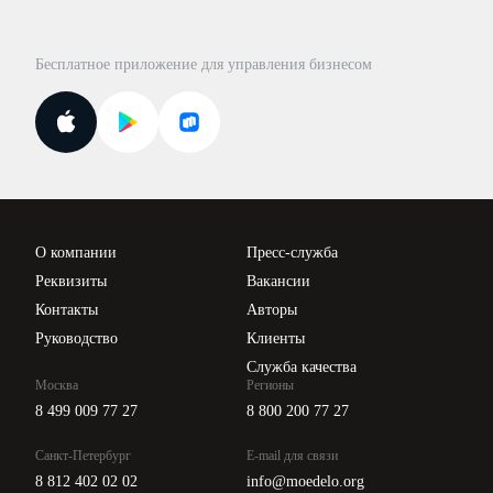
Консультации по учёту и налогам
Правовая база
Для официальных представителей
База бланков
Бесплатное приложение для управления бизнесом
Курсы повышения квалификации
Для самозанятых
Госпроверки
Поиск ответа на вопрос
Новости законодательства
Вебинары ИПБР
Проверка контрагентов
Цены
О компании
Пресс-служба
Api для интеграции
Реквизиты
Вакансии
Контакты
Авторы
Руководство
Клиенты
Служба качества
Москва
Регионы
8 499 009 77 27
8 800 200 77 27
Санкт-Петербург
E-mail для связи
8 812 402 02 02
info@moedelo.org