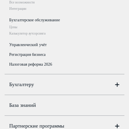
Все возможности
Интеграции
Бухгалтерское обслуживание
Цены
Калькулятор аутсорсинга
Управленческий учёт
Регистрация бизнеса
Налоговая реформа 2026
Бухгалтеру
Онлайн-бухгалтерия
Цены
База знаний
Бюро
Цены
Партнерские программы