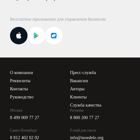
Консультации по учёту и налогам
Правовая база
Для официальных представителей
База бланков
Бесплатное приложение для управления бизнесом
Курсы повышения квалификации
Для самозанятых
Госпроверки
Поиск ответа на вопрос
Новости законодательства
Вебинары ИПБР
Проверка контрагентов
Цены
О компании
Пресс-служба
Api для интеграции
Реквизиты
Вакансии
Контакты
Авторы
Руководство
Клиенты
Служба качества
Москва
Регионы
8 499 009 77 27
8 800 200 77 27
Санкт-Петербург
E-mail для связи
8 812 402 02 02
info@moedelo.org