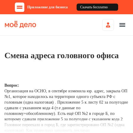
Приложение для бизнеса
Скачать бесплатно
Смена адреса головного офиса
Вопрос:
Организация на ОСНО, в сентябре изменила юр. адрес, закрыла ОП
№1, которое находилось на территории одного субъекта РФ с
головным (одна налоговая) . Приложение 5 к листу 02 за полугодие
сдавали с указанием кода 4 (т.е данные по
головному+обособленному). Есть ещё ОП №2 в городе Б, по
которому сдавали приложение 5 за полугодие с указанием кода 2
Головное переехало в город Б, где зарегистрировано ОП №2 (одна
налоговая). Как правильно заполнить декларац...